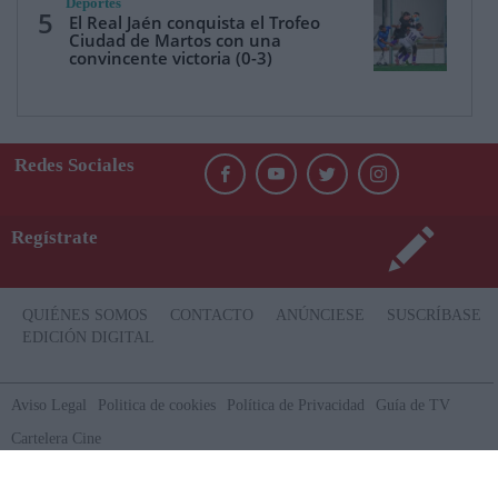
Deportes
5
El Real Jaén conquista el Trofeo
Ciudad de Martos con una
convincente victoria (0-3)
Redes Sociales
Regístrate
QUIÉNES SOMOS
CONTACTO
ANÚNCIESE
SUSCRÍBASE
EDICIÓN DIGITAL
Aviso Legal
Politica de cookies
Política de Privacidad
Guía de TV
Cartelera Cine