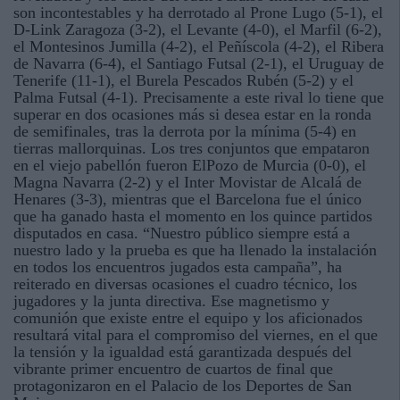
son incontestables y ha derrotado al Prone Lugo (5-1), el
D-Link Zaragoza (3-2), el Levante (4-0), el Marfil (6-2),
el Montesinos Jumilla (4-2), el Peñíscola (4-2), el Ribera
de Navarra (6-4), el Santiago Futsal (2-1), el Uruguay de
Tenerife (11-1), el Burela Pescados Rubén (5-2) y el
Palma Futsal (4-1). Precisamente a este rival lo tiene que
superar en dos ocasiones más si desea estar en la ronda
de semifinales, tras la derrota por la mínima (5-4) en
tierras mallorquinas. Los tres conjuntos que empataron
en el viejo pabellón fueron ElPozo de Murcia (0-0), el
Magna Navarra (2-2) y el Inter Movistar de Alcalá de
Henares (3-3), mientras que el Barcelona fue el único
que ha ganado hasta el momento en los quince partidos
disputados en casa. “Nuestro público siempre está a
nuestro lado y la prueba es que ha llenado la instalación
en todos los encuentros jugados esta campaña”, ha
reiterado en diversas ocasiones el cuadro técnico, los
jugadores y la junta directiva. Ese magnetismo y
comunión que existe entre el equipo y los aficionados
resultará vital para el compromiso del viernes, en el que
la tensión y la igualdad está garantizada después del
vibrante primer encuentro de cuartos de final que
protagonizaron en el Palacio de los Deportes de San