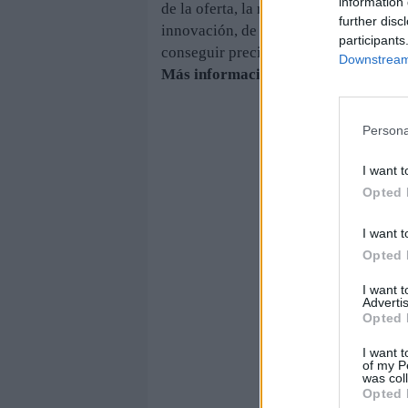
information 
de la oferta, la mejora de la promoción
further disc
innovación, de la mano del desarrollo 
participants
conseguir precios justos para los agric
Downstream 
Más información, mañana, en la edi
Persona
I want t
Opted 
I want t
Opted 
I want 
Advertis
Opted 
I want t
of my P
was col
Opted 