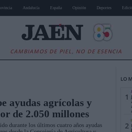
ovincia
Andalucía
España
Opinión
Deportes
Edici
CAMBIAMOS DE PIEL, NO DE ESENCIA
LO M
1
be ayudas agrícolas y
or de 2.050 millones
es
Andalucía
Internacional
Opinión
Cultura
Deportes
Jaén, Pu
2
bido durante los últimos cuatro años ayudas
ros desde la Consejería de Agricultura y