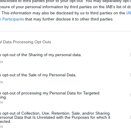
disclosed to third parties prior to your opt-out. You may separately opt-
, la incorporación de la investigación y la
losure of your personal information by third parties on the IAB’s list of
sostenible, y la regulación de los mercados para
. This information may also be disclosed by us to third parties on the
IA
ultores.
Participants
that may further disclose it to other third parties.
ción impresa de Diario JAEN.
l Data Processing Opt Outs
o opt-out of the Sharing of my personal data.
In
o opt-out of the Sale of my Personal Data.
In
to opt-out of processing my Personal Data for Targeted
ing.
In
o opt-out of Collection, Use, Retention, Sale, and/or Sharing
ersonal Data that Is Unrelated with the Purposes for which it
lected.
In