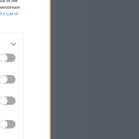
out of the
 downstream
B’s List of