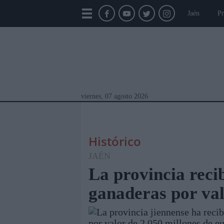
Jaén
Pr
viernes, 07 agosto 2026
Histórico
JAÉN
La provincia reci
ganaderas por val
Módulos Portada
Jaén
Provincia
Linar
La provincia jiennense ha reci
por valor de 2.050 millones de eu