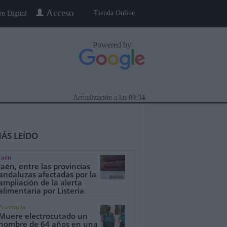
Acceso
Tienda Online
ón Digital
Powered by
Actualización a las
09:34
ÁS LEÍDO
Jaén
Jaén, entre las provincias
andaluzas afectadas por la
ampliación de la alerta
alimentaria por Listeria
eblo a Pueblo
Gente
Especiales
Provincia
Muere electrocutado un
hombre de 64 años en una