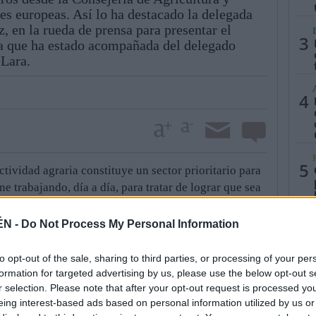
es europeas. Así lo ha destacado la delegada
, en la rueda de prensa para presentar el
3
la que ha estado acompañada del delegado
 Lara.
4
5
ctividad agraria constituye un sector prioritario para
e trabajando, día a día, para tratar de lograr que sea
ti-vo. “Dentro de la actividad agroalimentaria de
el PIB provincial, cobra total protagonismo el
ÉN -
Do Not Process My Personal Information
e este sector en Jaén, es por lo que desde la Junta de
 un minuto codo con codo con el sector a lo largo de
to opt-out of the sale, sharing to third parties, or processing of your per
abajo, encaminado a alcanzar una mayor
formation for targeted advertising by us, please use the below opt-out s
r selection. Please note that after your opt-out request is processed y
calidad, excelencia y prestigio, se ha centrado en la
eing interest-based ads based on personal information utilized by us or
plotaciones, caminos y regadíos), la concentración