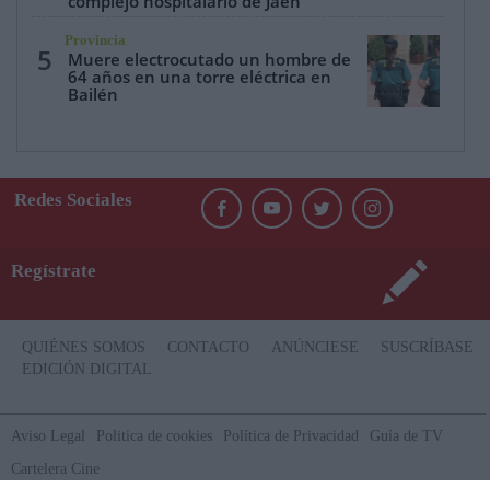
complejo hospitalario de Jaén
Provincia
5
Muere electrocutado un hombre de
64 años en una torre eléctrica en
Bailén
Redes Sociales
Regístrate
QUIÉNES SOMOS
CONTACTO
ANÚNCIESE
SUSCRÍBASE
EDICIÓN DIGITAL
Aviso Legal
Politica de cookies
Política de Privacidad
Guía de TV
Cartelera Cine