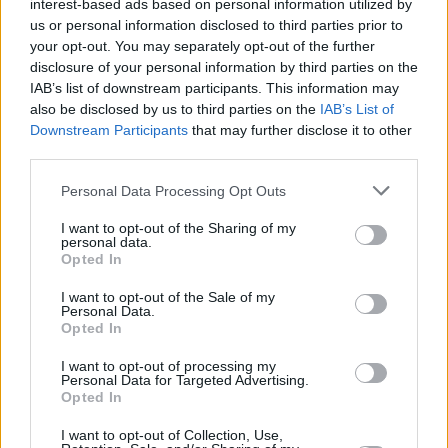
interest-based ads based on personal information utilized by
con la preparación para el certamen.
us or personal information disclosed to third parties prior to
La final mundial del concurso se llevó a cabo en Ostrava.
your opt-out. You may separately opt-out of the further
El concurso estuvo dirigido a jóvenes de entre 16 y 26
disclosure of your personal information by third parties on the
años y pertenece a los cinco mejores y prestigiosos
IAB’s list of downstream participants. This information may
concursos de belleza en el mundo. Esta convocatoria se
also be disclosed by us to third parties on the
IAB’s List of
diferencia de los otros certámenes por la inclusión de
Downstream Participants
that may further disclose it to other
third parties.
disciplinas, en las que las chicas muestran,que puede
pueden manejar el trabajo con los medios de
Personal Data Processing Opt Outs
comunicación y que tienen los elementos básicos de
protocolo diplomático, que tienen talento y actitudes.
I want to opt-out of the Sharing of my
personal data.
Opted In
I want to opt-out of the Sale of my
Personal Data.
Opted In
I want to opt-out of processing my
Personal Data for Targeted Advertising.
Opted In
I want to opt-out of Collection, Use,