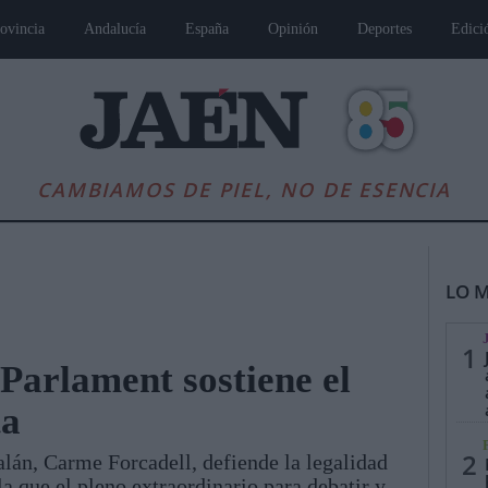
ovincia
Andalucía
España
Opinión
Deportes
Edici
CAMBIAMOS DE PIEL, NO DE ESENCIA
LO M
1
 Parlament sostiene el
ta
es
Andalucía
Internacional
Opinión
Cultura
Deportes
Jaén, Pu
2
alán, Carme Forcadell, defiende la legalidad
la que el pleno extraordinario para debatir y