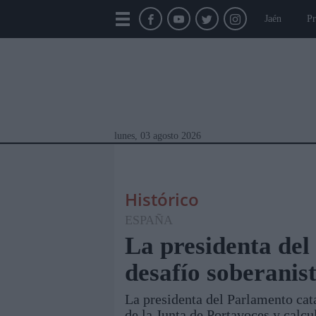
Jaén
Pr
lunes, 03 agosto 2026
Histórico
ESPAÑA
La presidenta del
desafío soberanis
Módulos Portada
Jaén
Provincia
Linar
La presidenta del Parlamento cat
de la Junta de Portavoces y calcu