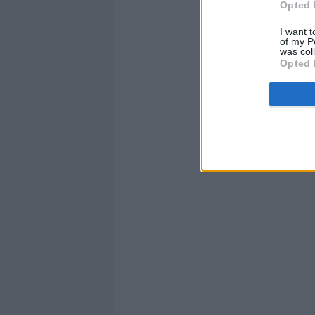
Opted 
I want t
of my P
was col
Opted 