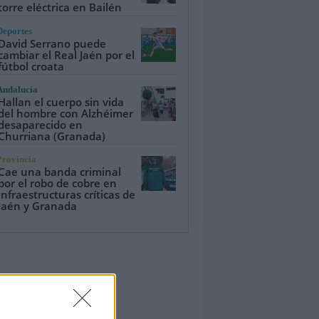
torre eléctrica en Bailén
Deportes
David Serrano puede
cambiar el Real Jaén por el
fútbol croata
Andalucía
Hallan el cuerpo sin vida
del hombre con Alzhéimer
desaparecido en
Churriana (Granada)
Provincia
Cae una banda criminal
por el robo de cobre en
infraestructuras críticas de
Jaén y Granada