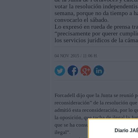
votar la resolución independentis
semana, porque no da tiempo a ha
convocarlo el sábado.
Lo expresó en rueda de prensa tra
“precisamente por querer cumplir
los servicios jurídicos de la cám
04 NOV 2015 / 11:06 H.
Forcadell dijo que la Junta se reunió 
reconsideración” de la resolución que
admitió esta reconsideración, por lo qu
la oposición, que tacha de ilegal la J
que se ha consultado a los servicios 
Diario JA
ilegal”.