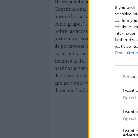
Ha respetado la decisión de C’s, PSC 
If you wish 
Constitucional (TC), incidiendo en que
sensitive in
porque los servicios jurídicos así lo a
confirm you
como grupo, “sus derechos se han rec
continue se
Sobre las acusaciones de partidos de l
information 
jurídicos se sostiene en dos precedent
further disc
de portavoces convocadas oficialment
participants
Downstream 
casos actuaron “como grupos parlamen
Recurso al TC. Segun avanzaron desde 
partidos presentan hoy recursos de am
de la presidenta del Parlamento catalá
Persona
apelan a una “violación del Reglamen
derechos fundamentales de algunos p
I want t
Opted 
I want t
Opted 
I want 
Advertis