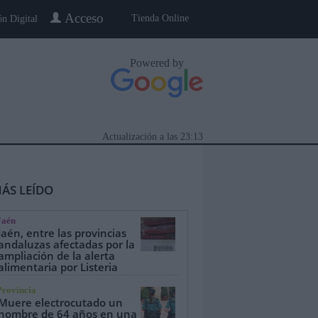
Acceso
Tienda Online
ón Digital
Powered by
Actualización a las
23:13
ÁS LEÍDO
Jaén
Jaén, entre las provincias
andaluzas afectadas por la
ampliación de la alerta
alimentaria por Listeria
eblo a Pueblo
Gente
Especiales
Provincia
Muere electrocutado un
hombre de 64 años en una