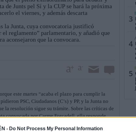
ta de Junts pel Sí y la CUP se hará la próxima
cerlo el viernes, y además descarta
3
s la Junta, cuya convocatoria justificó
 el reglamento” parlamentario, y añadió que
ara aconsejaron que la convocara.
4
5
porque este martes “acaba el plazo para cumplir la
 pidieron PSC, Ciudadanos (C’s) y PP, y la Junta no
e la resolución sigue su trámite. Sobre las críticas de
unta convocada por Carme Forcadell, ella responde
jurídicos de la Cámara y que no se ha hecho “nada
ÉN -
Do Not Process My Personal Information