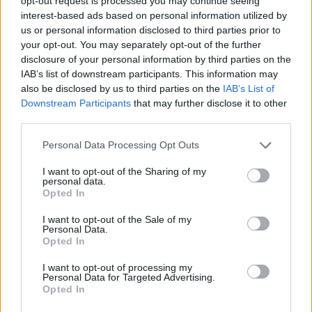
opt-out request is processed you may continue seeing
porque por un lado afecta a la declaración del IVA, que
interest-based ads based on personal information utilized by
supuestamente se ha pagado, y por otro a la declaración
us or personal information disclosed to third parties prior to
your opt-out. You may separately opt-out of the further
anual del Impuesto de Sociedades, aumentando de ese
disclosure of your personal information by third parties on the
modo ficticiamente el "gasto" y disminuyendo el
IAB’s list of downstream participants. This information may
"beneficio" de las empresas. Además, las "empresas
also be disclosed by us to third parties on the
IAB’s List of
colaboradoras" de P.R.P. que presentaron las facturas
Downstream Participants
that may further disclose it to other
falsas a la Agencia Tributaria son seis de diferentes
third parties.
localidades ubicadas en Córdoba, Andújar, Bailén, Baeza,
Personal Data Processing Opt Outs
Moriles (Córdoba) y Mengíbar en connivencia con el
autor material, si bien las investigaciones continúan
I want to opt-out of the Sharing of my
abiertas.
personal data.
Opted In
I want to opt-out of the Sale of my
Personal Data.
Opted In
I want to opt-out of processing my
Personal Data for Targeted Advertising.
Opted In