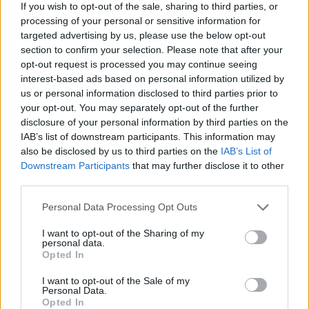
If you wish to opt-out of the sale, sharing to third parties, or
apostará también por incrementar circulaciones. En la
processing of your personal or sensitive information for
actualidad, en Linares-Baeza tan solo se encuentran seis
targeted advertising by us, please use the below opt-out
servicios en activo. “Tenemos casi un cuarenta por ciento
section to confirm your selection. Please note that after your
de circulaciones menos en los últimos años, por lo que
opt-out request is processed you may continue seeing
vamos a intentar que se retomen”. También está entre sus
interest-based ads based on personal information utilized by
fines la posibilidad de crear nuevas o que, al menos, las
us or personal information disclosed to third parties prior to
que están en servicio en la actualidad se prolonguen y
your opt-out. You may separately opt-out of the further
disclosure of your personal information by third parties on the
lleguen a más poblaciones. Como ejemplo, el presidente
IAB’s list of downstream participants. This information may
del comité de empresa de Adif puso el de que los trenes
also be disclosed by us to third parties on the
IAB’s List of
que van de Jaén en dirección Córdoba, Sevilla y Cádiz
Downstream Participants
that may further disclose it to other
tengan acceso desde la zona de Vilches, Baeza y Espeluy,
third parties.
“al igual que también, una vez que ese servicio llegue a
Espelúy, esa misma unidad circule hasta Jaén, con lo que
Personal Data Processing Opt Outs
los usuarios de La Carolina, Vilches y El Condado tengan
I want to opt-out of the Sharing of my
el tren hasta la capital”.
personal data.
Opted In
En este sentido, puntualiza que cuando la instalación está
hecha y la vía y la catenaria montada, tan solo sería
I want to opt-out of the Sale of my
preciso que de las unidades paradas en Madrid bajaran
Personal Data.
Opted In
tres para hacer ese intervalo.