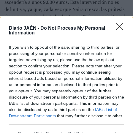
ascendería a unos 9.000 euros. Esta intervención no es
definitiva, ya que, cada vez que Naira crezca, las prótesis
tienen que ser implantadas hasta que Naira sea adulta y el
coloquen unos implantes definitivos. Y no es una cuestión
Diario JAÉN -
Do Not Process My Personal
de estética, es necesaria para que Naira pueda comer,
Information
además, si no se le realiza esta operación, su cara
comenzara a presentar signos de vejez prematura, ya que
If you wish to opt-out of the sale, sharing to third parties, or
ésta crecerá pero su boca no. Por todo ello, la madre pide
processing of your personal or sensitive information for
ayuda para Naira, y tras las muestras de apoyo recibidas
targeted advertising by us, please use the below opt-out
section to confirm your selection. Please note that after your
en Facebook, ha abierto la cuenta ES68-2100-2506-51-
opt-out request is processed you may continue seeing
0110577169, de La Caixa, para recaudar fondos. Sin
interest-based ads based on personal information utilized by
embargo, su objetivo es lograr que la Seguridad Social
us or personal information disclosed to third parties prior to
corra con los gastos de este tipo de operaciones.
your opt-out. You may separately opt-out of the further
disclosure of your personal information by third parties on the
IAB’s list of downstream participants. This information may
also be disclosed by us to third parties on the
IAB’s List of
Downstream Participants
that may further disclose it to other
third parties.