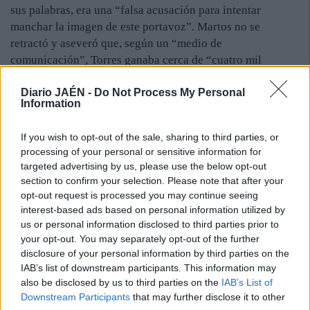
sus palabras, era una “falsa acusación para intentar
manchar la imagen de este portavoz”. Martos no se
retractó y aseveró que, según un “medio de
comunicación”, Torres ganaba cerca de “cuatro mil
euros”.
Diario JAÉN -
Do Not Process My Personal
Al acabar el pleno, Torres se dirigió al oficial de la Policía
Information
Local que estaba de guardia y dio parte de los hechos
porque, según explicó, la teniente de alcalde intentó
If you wish to opt-out of the sale, sharing to third parties, or
atentar contra su derecho a la imagen y al honor “a través
processing of your personal or sensitive information for
de unas palabras que no puede demostrar” ya que su
targeted advertising by us, please use the below opt-out
sueldo neto, según la nómina a la que tuvo acceso este
section to confirm your selection. Please note that after your
periódico, es menor. El portavoz del PSOE también
opt-out request is processed you may continue seeing
anunció que los hechos irán al juzgado, con “una demanda
interest-based ads based on personal information utilized by
us or personal information disclosed to third parties prior to
por lo civil”. Por último, lamentó que el alcalde “no
your opt-out. You may separately opt-out of the further
tuviera valor” para “llamar al orden” a su “compañera de
disclosure of your personal information by third parties on the
gobierno”.
IAB’s list of downstream participants. This information may
also be disclosed by us to third parties on the
IAB’s List of
Downstream Participants
that may further disclose it to other