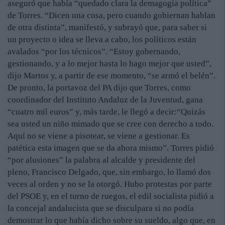
aseguró que había “quedado clara la demagogia política”
de Torres. “Dicen una cosa, pero cuando gobiernan hablan
de otra distinta”, manifestó, y subrayó que, para saber si
un proyecto o idea se lleva a cabo, los políticos están
avalados “por los técnicos”. “Estoy gobernando,
gestionando, y a lo mejor hasta lo hago mejor que usted”,
dijo Martos y, a partir de ese momento, “se armó el belén”.
De pronto, la portavoz del PA dijo que Torres, como
coordinador del Instituto Andaluz de la Juventud, gana
“cuatro mil euros” y, más tarde, le llegó a decir:“Quizás
sea usted un niño mimado que se cree con derecho a todo.
Aquí no se viene a pisotear, se viene a gestionar. Es
patética esta imagen que se da ahora mismo”. Torres pidió
“por alusiones” la palabra al alcalde y presidente del
pleno, Francisco Delgado, que, sin embargo, lo llamó dos
veces al orden y no se la otorgó. Hubo protestas por parte
del PSOE y, en el turno de ruegos, el edil socialista pidió a
la concejal andalucista que se disculpara si no podía
demostrar lo que había dicho sobre su sueldo, algo que, en