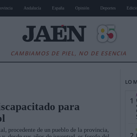
ovincia
Andalucía
España
Opinión
Deportes
Edici
CAMBIAMOS DE PIEL, NO DE ESENCIA
LO M
1
iscapacitado para
ol
es
Andalucía
Internacional
Opinión
Cultura
Deportes
Jaén, Pu
al, procedente de un pueblo de la provincia,
2
y, desde sus años de juventud, es forofo del