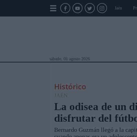
Jaén
Pr
sábado, 01 agosto 2026
Histórico
JAÉN
La odisea de un d
disfrutar del fútb
Módulos Portada
Jaén
Provincia
Linar
Bernardo Guzmán llegó a la capit
cuando apenas era un adolescente 