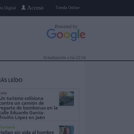
Acceso
Tienda Online
ón Digital
Powered by
Actualización a las
22:54
ÁS LEÍDO
Jaén
Un turismo colisiona
contra un camión de
reparto de bombonas en la
calle Eduardo García-
eblo a Pueblo
Gente
Especiales
Triviño López en Jaén
Provincia
Hallan sin vida al hombre