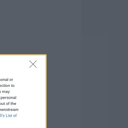
sonal or
ection to
ou may
 personal
out of the
 downstream
B’s List of