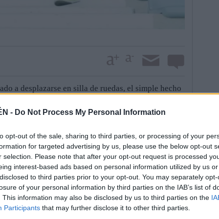
o a desplazarse en silla de ruedas, el simple hecho
 le hace muy cuesta arriba. “Voy porque me llevan dos
”, narra el hombre. “Lo peor es cuando llego a la
ÉN -
Do Not Process My Personal Information
re tres o cuatro amigos hasta mi fila, que es la
 La alternativa es permanecer en el pasillo, en un
to opt-out of the sale, sharing to third parties, or processing of your per
formation for targeted advertising by us, please use the below opt-out s
scapacitados. Sin embargo, no hay techo. “Eso es
r selection. Please note that after your opt-out request is processed y
sde luego, no es el asiento que Guzmán compra, cada
eing interest-based ads based on personal information utilized by us or
s injusto”, afirma.
disclosed to third parties prior to your opt-out. You may separately opt-
losure of your personal information by third parties on the IAB’s list of
. This information may also be disclosed by us to third parties on the
IA
se llegó a plantear abandonar el club de sus
Participants
that may further disclose it to other third parties.
operación, acudió a hablar con la directiva y