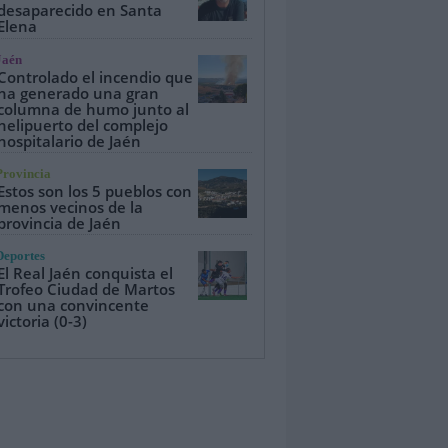
desaparecido en Santa
Elena
Jaén
Controlado el incendio que
ha generado una gran
columna de humo junto al
helipuerto del complejo
hospitalario de Jaén
Provincia
Estos son los 5 pueblos con
menos vecinos de la
provincia de Jaén
Deportes
El Real Jaén conquista el
Trofeo Ciudad de Martos
con una convincente
victoria (0-3)