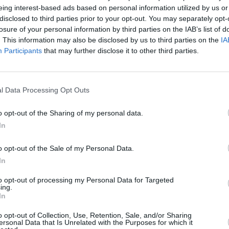
jecutivo central ha puesto en marcha hasta tres
eing interest-based ads based on personal information utilized by us or
e se ha acogido el equipo de Gobierno local, pero
disclosed to third parties prior to your opt-out. You may separately opt-
los empleados del Ayuntamiento sin poder acogerse a
losure of your personal information by third parties on the IAB’s list of
l pago del salario que no han percibido”.
. This information may also be disclosed by us to third parties on the
IA
Participants
that may further disclose it to other third parties.
rar el esfuerzo que estamos haciendo los
an para ponerse al día en el salario adeudado a los
l Data Processing Opt Outs
én exige que, en cuanto al concepto de horas
alitario para los 1.456 empleados públicos
o opt-out of the Sharing of my personal data.
el convenio colectivo, recuerda que las extras se
In
n del trabajador”. Sin embargo, denuncia: “Desde el
ndo en contra al obligar a los trabajadores a
o opt-out of the Sale of my Personal Data.
s realizadas, cuando está dispuesto que se
In
onsecuencia de esta situación, destaca: “Hay parte
endiente de compensar horas extras en descansos y
to opt-out of processing my Personal Data for Targeted
ing.
a que se les abone las que han realizado de cualquier
In
alista: “La respuesta que encuentran es que las
 compensarlas en descansos”.
o opt-out of Collection, Use, Retention, Sale, and/or Sharing
ersonal Data that Is Unrelated with the Purposes for which it