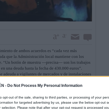
plimiento de ambos acuerdos es “cada vez más
uda que la Administración local mantiene con los
e. “Un botón de muestra —precisa— son los trabajos
 en una deuda hasta la fecha de 430.000 euros”.
se adeuda a vigilantes de mercados y de instalaciones
 de transeúntes y también a los profesionales de los
ÉN -
Do Not Process My Personal Information
 “Excepto” la deuda con los monitores, que hunde sus
existe con los demás colectivos empezó a crearse en
ueja, en un comunicado remitido a esta Redacción, de
to opt-out of the sale, sharing to third parties, or processing of your per
formation for targeted advertising by us, please use the below opt-out s
esto al mismo nivel a empresas y trabajadores”.
r selection. Please note that after your opt-out request is processed y