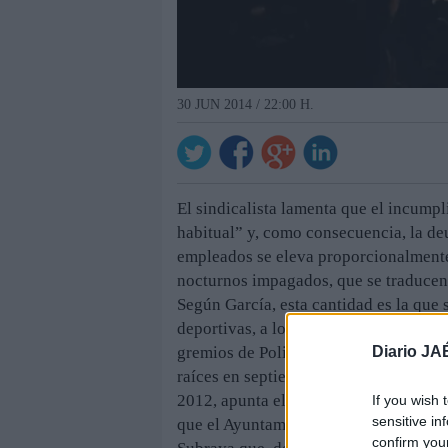
30 JUN 2014 / 22:00 H.
El sindicalista lamenta que el incum
habitual” y, como consecuencia, la de
empleados se eleva proporcionalment
nocturnos impagados, que se traducen
Según García, esta cantidad es la que 
deportivas, a los monitores del centro
Diario JA
gremios de Policía Local y Bomberos.
raíces en septiembre de 2011, la que 
2012, apunta el sindicalista, que se q
If you wish 
sensitive in
que el Ayuntamiento “todavía no ha pu
confirm you