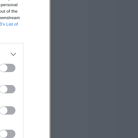
 personal
out of the
 downstream
B’s List of