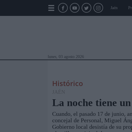
Jaén
Pr
lunes, 03 agosto 2026
Histórico
JAÉN
La noche tiene un
Cuando, el pasado 17 de junio, an
Módulos Portada
Jaén
Provincia
Linar
concejal de Personal, Miguel Áng
Gobierno local desistía de su pro