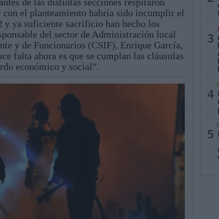
antes de las distintas secciones respiraron
ir con el planteamiento habría sido incumplir el
y ya suficiente sacrificio han hecho los
esponsable del sector de Administración local
3
ente y de Funcionarios (CSIF), Enrique García,
ace falta ahora es que se cumplan las cláusulas
erdo económico y social”.
4
5