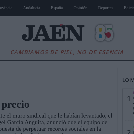
ovincia
Andalucía
España
Opinión
Deportes
Edici
CAMBIAMOS DE PIEL, NO DE ESENCIA
LO M
1
 precio
te el muro sindical que le habían levantado, el
es
Andalucía
Internacional
Opinión
Cultura
Deportes
Jaén, Pu
el García Anguita, anunció que el equipo de
puesta de perpetuar recortes sociales en la
2