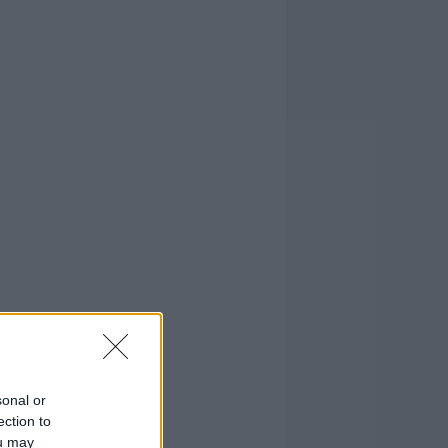
sonal or
ection to
ou may