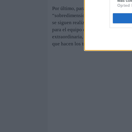
was col
Opted 
Por último, para aquellos que insisten 
“sobredimensionada”, García rechaza 
se siguen realizando horas extras con 
para el equipo de Gobierno, que debe 
extraordinaria, el sindicalista lo inst
que hacen los trabajadores, para poner