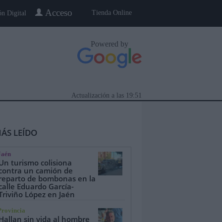
Acceso
Tienda Online
ón Digital
Powered by
Actualización a las
19:51
ÁS LEÍDO
Jaén
Un turismo colisiona
contra un camión de
reparto de bombonas en la
calle Eduardo García-
eblo a Pueblo
Gente
Especiales
Triviño López en Jaén
Provincia
Hallan sin vida al hombre