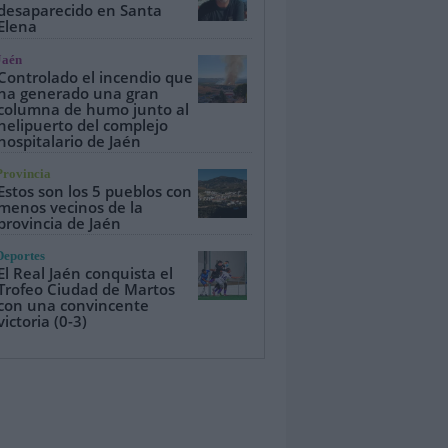
desaparecido en Santa
Elena
Jaén
Controlado el incendio que
ha generado una gran
columna de humo junto al
helipuerto del complejo
hospitalario de Jaén
Provincia
Estos son los 5 pueblos con
menos vecinos de la
provincia de Jaén
Deportes
El Real Jaén conquista el
Trofeo Ciudad de Martos
con una convincente
victoria (0-3)