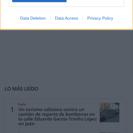
Data Deletion
Data Access
Privacy Policy
LO MÁS LEÍDO
Jaén
1
Un turismo colisiona contra un
camión de reparto de bombonas en
la calle Eduardo García-Triviño López
en Jaén