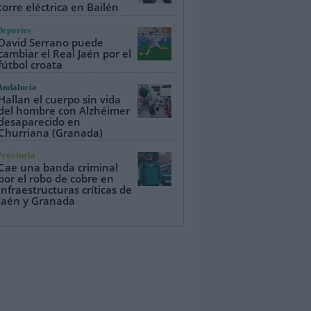
torre eléctrica en Bailén
Deportes
David Serrano puede
cambiar el Real Jaén por el
fútbol croata
Andalucía
Hallan el cuerpo sin vida
del hombre con Alzhéimer
desaparecido en
Churriana (Granada)
Provincia
Cae una banda criminal
por el robo de cobre en
infraestructuras críticas de
Jaén y Granada