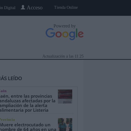
Acceso
Tienda Online
ón Digital
Powered by
Actualización a las
11:25
ÁS LEÍDO
Jaén
Jaén, entre las provincias
andaluzas afectadas por la
ampliación de la alerta
alimentaria por Listeria
eblo a Pueblo
Gente
Especiales
Provincia
Muere electrocutado un
hombre de 64 años en una