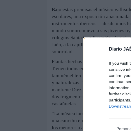
Bajo estas premisas el músico vallisol
escolares, una exposición apasionada
instrumentos ibéricos —desde unos hu
mundo sonoro nuevo a sus jóvenes oye
colegios Santa Capilla de San Andrés y
Jaén, a la capilla del Palacio de Villa
Diario JA
sonoridad.
Flautas hechas con un hueso, dos cuch
If you wish 
Tienen todos en común que son instrum
sensitive in
también el tercio sur de Francia, un “
confirm you
continue se
y naturalezas. “A los niños siempre lo
information 
mantiene Díez. Y para comprobarlo sol
further disc
dos fragmentos de huesos, al golpearse
participants
castañuelas.
Downstream 
“La música también es vida. Ningún se
una canción en su interior, aunque no s
los menores a apagar esos aparatos qu
Persona