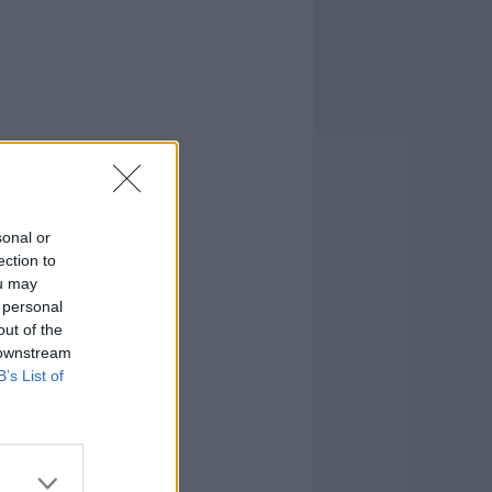
sonal or
ection to
ou may
 personal
out of the
 downstream
B’s List of