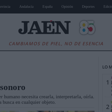
ovincia
Andalucía
España
Opinión
Deportes
Edici
CAMBIAMOS DE PIEL, NO DE ESENCIA
LO M
1
 sonoro
r humano necesita crearla, interpretarla, oírla.
es
Andalucía
Internacional
Opinión
Cultura
Deportes
Jaén, Pu
a busca en cualquier objeto.
2