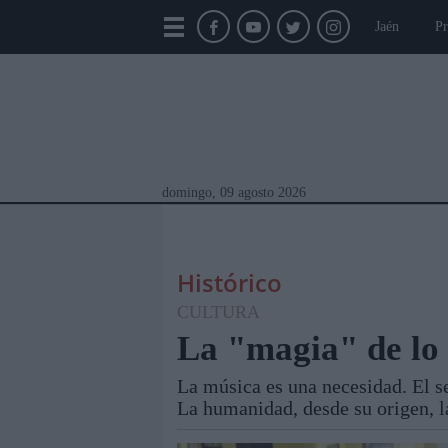
Jaén
Pr
domingo, 09 agosto 2026
Histórico
CULTURA
La "magia" de lo
La música es una necesidad. El se
Módulos Portada
Jaén
Provincia
Linar
La humanidad, desde su origen, l