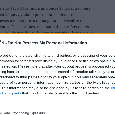
etano Paco Díaz inicia un concierto didáctico para
 en la que, ayudado por medio centenar de
esos a una guitarra o una gaita—, descubre un
ntes. Dos sesiones, una matinal con niños de los
 San Vicente de Paúl y otra vespertina, lo trajeron a
rdompardo. A él y a su particular museo de la
ÉN -
Do Not Process My Personal Information
aras de madera, una pajita de centeno a un oboe.
to opt-out of the sale, sharing to third parties, or processing of your per
entos ibéricos, procedentes de toda la península y
formation for targeted advertising by us, please use the below opt-out s
todo” para este músico, de los más diversos materiales
r selection. Please note that after your opt-out request is processed y
eing interest-based ads based on personal information utilized by us or
 que más les llama la atención es lo más simple”,
disclosed to third parties prior to your opt-out. You may separately opt-
o había que verlos, boquiabiertos, al escuchar cómo
losure of your personal information by third parties on the IAB’s list of
 entre sí, no tenían nada que envidiar a unas
. This information may also be disclosed by us to third parties on the
IA
Participants
that may further disclose it to other third parties.
r humano es capaz de pasar un solo día sin tararear
ea apto para reproducirla”, dice. Y, por ello, invitó a
e matan la imaginación y la creatividad,
l Data Processing Opt Outs