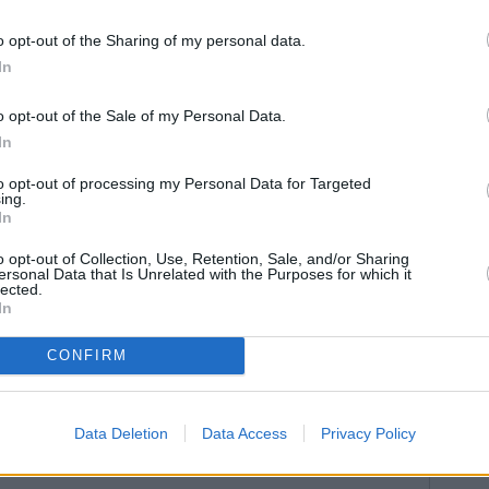
la televisión, para escuchar, jugar con lo más
o opt-out of the Sharing of my personal data.
to, y con el entendimiento se puede llegar a la
In
iones que hacen crecer culturalmente no interesan”,
o opt-out of the Sale of my Personal Data.
de la música como materia obligatoria en las aulas.
In
 se fue a casa con ganas de seguir descubriendo
to opt-out of processing my Personal Data for Targeted
ntos tradicionales de España y Portugal, cuenta en
ing.
In
useo de iniciativa privada que alberga más de 450
o opt-out of Collection, Use, Retention, Sale, and/or Sharing
ersonal Data that Is Unrelated with the Purposes for which it
lected.
In
CONFIRM
Data Deletion
Data Access
Privacy Policy