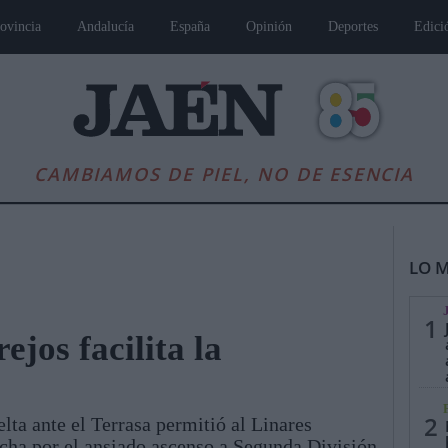
ovincia
Andalucía
España
Opinión
Deportes
Edici
CAMBIAMOS DE PIEL, NO DE ESENCIA
LO M
1
jos facilita la
es
Andalucía
Internacional
Opinión
Cultura
Deportes
Jaén, Pu
2
elta ante el Terrasa permitió al Linares
ucha por el ansiado ascenso a Segunda División