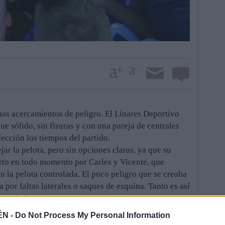
enas acercamientos de peligro. El Linares Deportivo
e sólido, sin fisuras y con una pareja de centrales
ección los tiempos del partido.
ejar la pelota, pero sin opciones claras, ya que su
rto en todo momento por Carles y Vicente, que
 la pelota controlada. El poco peligro que se creaba
 por faltas laterales o saques de esquina. Tanto es así
artido la tuvo el Linares Deportivo en un córner en
ería rival.
ÉN -
Do Not Process My Personal Information
s minutos, en momentos de imprecisiones y ninguno de