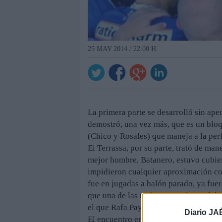
25 MAY 2014 / 22:00 H.
La primera parte se desarrolló sin ap
demostró, una vez más, que es un bloqu
(Chico y Rosales) que maneja a la perf
El Terrassa, por su parte, trató de man
mejor hombre, Batanero, estuvo cubie
impidieron cualquier aproximación con
fue en jugadas a balón parado, ya fuera
que una de las mejores ocasiones del p
el que Rafa Payán no acertó con la port
Diario JA
El encuentro entró, con el paso de lo