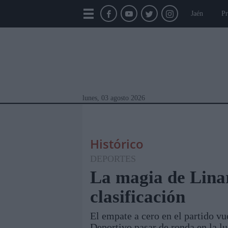
Jaén
Pr
lunes, 03 agosto 2026
Histórico
DEPORTES
La magia de Linare
clasificación
Módulos Portada
Jaén
Provincia
Linar
El empate a cero en el partido vu
Deportivo pasar de ronda en la l