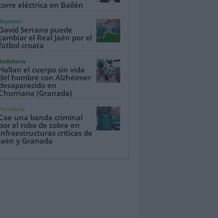
torre eléctrica en Bailén
Deportes
David Serrano puede
cambiar el Real Jaén por el
fútbol croata
Andalucía
Hallan el cuerpo sin vida
del hombre con Alzhéimer
desaparecido en
Churriana (Granada)
Provincia
Cae una banda criminal
por el robo de cobre en
infraestructuras críticas de
Jaén y Granada