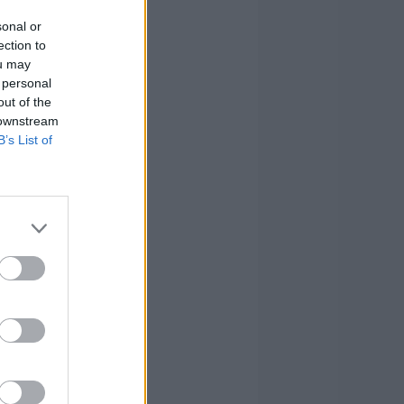
sonal or
ection to
ou may
 personal
out of the
 downstream
B’s List of