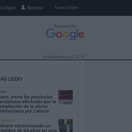
Acceso
Tienda Online
ón Digital
Powered by
Actualización a las
21:16
ÁS LEÍDO
Jaén
Jaén, entre las provincias
andaluzas afectadas por la
ampliación de la alerta
alimentaria por Listeria
eblo a Pueblo
Gente
Especiales
Provincia
Muere electrocutado un
hombre de 64 años en una