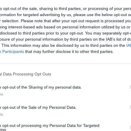
gadas. El Linares Deportivo dejó pasar los minutos en
to opt-out of the sale, sharing to third parties, or processing of your per
o.
formation for targeted advertising by us, please use the below opt-out s
or de que no le valía el empate a cero, adelantó
r selection. Please note that after your opt-out request is processed y
tante, ordenó a sus hombres que atacaran sin piedad, lo
eing interest-based ads based on personal information utilized by us or
disclosed to third parties prior to your opt-out. You may separately opt-
inares, sin embargo, no supo aprovechar.
losure of your personal information by third parties on the IAB’s list of
lidad al equipo de Torres, pero no se reflejó en
. This information may also be disclosed by us to third parties on the
IA
el reloj y aprovechó la experiencia de sus hombres
Participants
that may further disclose it to other third parties.
nto visitante no renunció en ningún momento a su
el cambio de Isaac por Jaime era una muestra de que
jos sin morir en el intento. El choque entró en una
l Data Processing Opt Outs
uier momento podía caer el gol de un lado o de otro.
zaron de las mejores oportunidades en el último tramo
o opt-out of the Sharing of my personal data.
ataque en busca del tanto que les permitiera prolongar
In
racteriza al Linares es la fortaleza defensiva, en la
permite llegar a los últimos minutos con una
o opt-out of the Sale of my Personal Data.
te tipo de competiciones es clave, como así
In
jos.
nutos, aprovechó el empuje de la afición, dio la
to opt-out of processing my Personal Data for Targeted
ing.