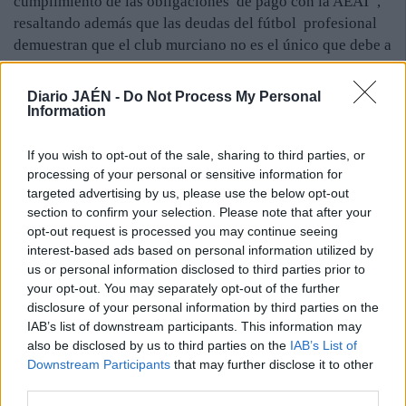
cumplimiento de las obligaciones de pago con la AEAT",
resaltando además que las deudas del fútbol profesional
demuestran que el club murciano no es el único que debe a
la Hacienda. En este sentido, el juez Andrés Sánchez-
Magro señala en su dictamen que la decisión de la LFP
Diario JAÉN -
Do Not Process My Personal
ponía al Murcia en "una situación desventajosa frente a
Information
otros competidores" y que "en pocas ocasiones resulta tan
evidente la necesidad de adoptar una medida cautelar" ya
If you wish to opt-out of the sale, sharing to third parties, or
processing of your personal or sensitive information for
que el conjunto 'pimentonero' se encuentra en "situación
targeted advertising by us, please use the below opt-out
concursal" y su no participación en la Liga Adelante
section to confirm your selection. Please note that after your
supondría "la inviabilidad económica y la imposibilidad
opt-out request is processed you may continue seeing
de cumplimiento de convenio con sus acreedores",
interest-based ads based on personal information utilized by
advirtiendo que también habría por lo tanto "perjuicio
us or personal information disclosed to third parties prior to
directo" para estos.
your opt-out. You may separately opt-out of the further
disclosure of your personal information by third parties on the
IAB’s list of downstream participants. This information may
also be disclosed by us to third parties on the
IAB’s List of
Downstream Participants
that may further disclose it to other
third parties.