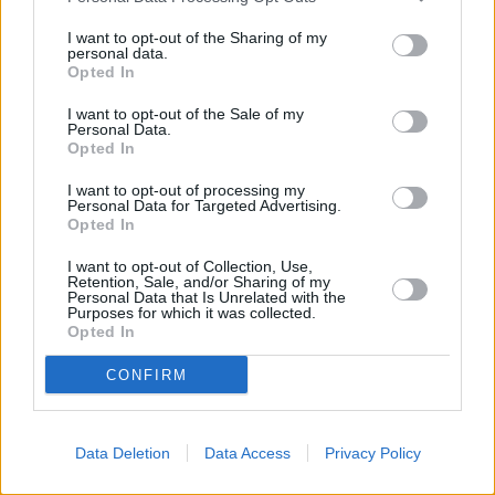
la tercera edad. Salomé Machío recogió el premio. El
I want to opt-out of the Sharing of my
presidente de la Diputación Provincial, Francisco Reyes,
personal data.
Opted In
dio las gracias al Gobierno de Susana Díaz por sus
políticas sociales: “Cuando hay dificultades, no tienen que
I want to opt-out of the Sale of my
pagarlas los más débiles”. Repasó las medidas que tiene en
Personal Data.
Opted In
marcha la Diputación y ensalzó la labor de los mayores,
que son el pilar económico de muchos hogares. La entrega
I want to opt-out of processing my
Personal Data for Targeted Advertising.
de premios comenzó con la guitarra de Blas Mora y el
Opted In
baile de María José Claverías y concluyó con un
pasodoble y el Andaluces de Jaén y el Himno de Andalucía
I want to opt-out of Collection, Use,
Retention, Sale, and/or Sharing of my
interpretado por el Coro del Centro de Participación
Personal Data that Is Unrelated with the
Purposes for which it was collected.
Activa de Bailén.
Opted In
CONFIRM
Data Deletion
Data Access
Privacy Policy