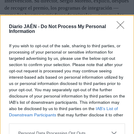
Intervención. Su director, Sergio Moreno, explicó, después
de recoger el premio, los programas de integración —
como los huertos o criaderos de animales— para que los
mayores se sientan en su casa y tengan un envejecimiento
Diario JAÉN -
Do Not Process My Personal
activo. Asimismo, hubo una mención especial para la
Information
Residencia Gerón de Sevilla.
If you wish to opt-out of the sale, sharing to third parties, or
El galardón al “Mejor Proyecto de Envejecimiento Activo”
processing of your personal or sensitive information for
recayó en “Una vejez emocionalmente inteligente”, que
targeted advertising by us, please use the below opt-out
tiene en marcha el Ayuntamiento de Huétor-Tájar. Su
section to confirm your selection. Please note that after your
teniente de alcalde, María Dolores López, subió a
opt-out request is processed you may continue seeing
recogerlo. No obstante, en esta categoría hubo una
interest-based ads based on personal information utilized by
mención especial para el Taller de Estimulación Cognitiva,
us or personal information disclosed to third parties prior to
Memoria, Atención y Percepción para Personas Mayores
your opt-out. You may separately opt-out of the further
disclosure of your personal information by third parties on the
de “Asansull”, que se desarrolla en San Roque. La
IAB’s list of downstream participants. This information may
presidenta de este colectivo, María Luisa Escribano, y el
also be disclosed by us to third parties on the
IAB’s List of
alcalde, Juan Carlos Ruiz, subieron a recogerlo. Por
Downstream Participants
that may further disclose it to other
último, el premio “Mayores y los Medios de
third parties.
Comunicación” fue para Historias de Luz. Se ensalzó que
es capaz de contar vivencias extraordinarias vinculadas a
Personal Data Processing Opt Outs