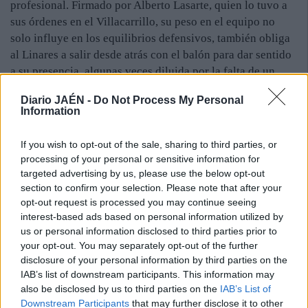
profesional. Firmado por Alberto Lasarte, quien lo tuvo a
sus órdenes en el Villacarrillo, su peso en el equipo no
solo influye en los equilibrios defensivos, también obliga
al Linares a salir desde atrás con el balón para dar sentido
a su presencia, algunas veces diluida por la falta de un
pivote que lo libere del trabajo sucio y permita que active
Diario JAÉN -
Do Not Process My Personal
la circulación del esférico, de luz a la transición y bata las
Information
líneas de presión.
Él se siente, en cualquier caso, a gusto con su nuevo rol en
If you wish to opt-out of the sale, sharing to third parties, or
el colectivo. Se ve como un futbolista importante, y esa
processing of your personal or sensitive information for
seguridad le permite crecer por encima de las
targeted advertising by us, please use the below opt-out
expectativas. La conquista de Rodri es el premio a la
section to confirm your selection. Please note that after your
opt-out request is processed you may continue seeing
paciencia, a la ambición de un joven jugador que quiere
interest-based ads based on personal information utilized by
hacer historia con el conjunto azulillo. “Solo falta —
us or personal information disclosed to third parties prior to
agrega— que nuestro buen juego se traduzca en victorias.
your opt-out. You may separately opt-out of the further
El partido ante el San Roque de Lepe debe servir de punto
disclosure of your personal information by third parties on the
de inflexión”, afirma.
IAB’s list of downstream participants. This information may
also be disclosed by us to third parties on the
IAB’s List of
Downstream Participants
that may further disclose it to other