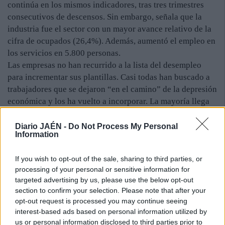
continúa en los mismos indicadores, tras tres trimestres
consecutivos de descensos. Sin embargo, señala que la
industria fue el sector con un mayor avance relativo de la
cifra de ocupados (26,4%). Además, aumentó el empleo en
los servicios en 5.800 personas.
Las empresas no han recurrido a la lista del desempleo
para incrementar sus plantillas. Casi todas han buscado a
trabajadores que se dejaron “en el camino” de la depresión
económica y los ha vuelto a incorporar. La mayoría llega
con más inestabilidad laboral debido a que buena parte de
las empresas todavía temen a que llegue otra “tormenta”
Diario JAÉN -
Do Not Process My Personal
Information
que “mueva” sus “cimientos”. El informe de Analistas
Económicos de Andalucía indica que 22.500 hombres y
If you wish to opt-out of the sale, sharing to third parties, or
mujeres de la provincia tienen su nómina en alguna de las
processing of your personal or sensitive information for
empresas del tejido industrial de esta tierra. No son tantos
targeted advertising by us, please use the below opt-out
como antes, pero sí más que hace unos meses.
section to confirm your selection. Please note that after your
Precisamente, este observatorio señala que el incremento
opt-out request is processed you may continue seeing
es del 26,4%. Se muestra como el más alto de la
interest-based ads based on personal information utilized by
comunidad y, también, muy por encima de la media
us or personal information disclosed to third parties prior to