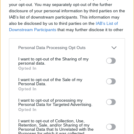
your opt-out. You may separately opt-out of the further
española, que crece en un 6,4% y de Andalucía, que
disclosure of your personal information by third parties on the
aumenta en el 7%. Es cierto que este tejido productivo se
IAB’s list of downstream participants. This information may
resintió mucho más aquí que en otras provincias, por lo
also be disclosed by us to third parties on the
IAB’s List of
que la recuperación ahora parece mejor. Otra cosa bien
Downstream Participants
that may further disclose it to other
distinta es que ahora muchos contratos son temporales.
third parties.
Por eso, en vacas flacas despide más y, cuando sale el sol,
Personal Data Processing Opt Outs
vuelve a emplear.
I want to opt-out of the Sharing of my
personal data.
Opted In
I want to opt-out of the Sale of my
Personal Data.
Opted In
I want to opt-out of processing my
Personal Data for Targeted Advertising.
Opted In
I want to opt-out of Collection, Use,
Retention, Sale, and/or Sharing of my
Personal Data that Is Unrelated with the
Purposes for which it was collected.