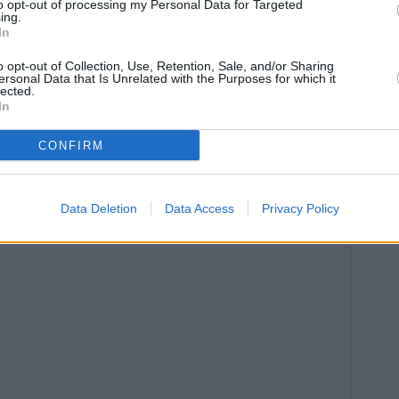
to opt-out of processing my Personal Data for Targeted
ing.
In
o opt-out of Collection, Use, Retention, Sale, and/or Sharing
ersonal Data that Is Unrelated with the Purposes for which it
lected.
In
CONFIRM
Data Deletion
Data Access
Privacy Policy