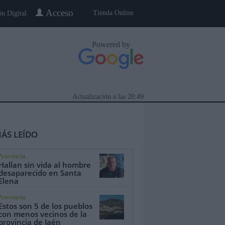
Acceso
Tienda Online
ón Digital
Powered by
Actualización a las
20:49
ÁS LEÍDO
Provincia
Hallan sin vida al hombre
desaparecido en Santa
Elena
eblo a Pueblo
Gente
Especiales
Provincia
Estos son 5 de los pueblos
con menos vecinos de la
provincia de Jaén