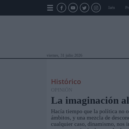
Jaén
Pr
viernes, 31 julio 2026
Histórico
OPINIÓN
La imaginación a
Hacía tiempo que la política no o
Módulos Portada
Jaén
Provincia
Linar
ámbitos, y una mezcla de desconci
cualquier caso, dinamismo, nos i