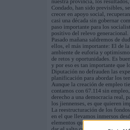
nuestra provincia, los resultados
Condado, han sido previsibles, se
crecer en apoyo social, recupera
casi una década sin gobernar co
paso importante para los sociali
positivo del relevo generacional.
Pasado mañana saldremos de duda 
ellos, el más importante: El de la
ambiente de euforia y optimismo 
de retos y oportunidades. Es buen
y por eso es tan importante que l
Diputación no defrauden las expe
planificación para abordar los te
Aunque la creación de empleo tie
contamos con 67.114 sin empleo, 
derecho a una democracia real, pa
los jiennenses, es que quieren im
La reestructuración de los fondo
en el que llevamos inmersos desde
elementos que tienen que estar en
dar el salto cualitativo que esta 