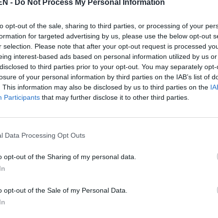
ÉN -
Do Not Process My Personal Information
en solo con los jornales de la cosecha de la
e trabajo que ofrecen los ayuntamientos.
to opt-out of the sale, sharing to third parties, or processing of your per
 oportunidades y tienen otras expectativas que
formation for targeted advertising by us, please use the below opt-out s
eciendo. Llegó el momento de la imaginación
r selection. Please note that after your opt-out request is processed y
eing interest-based ads based on personal information utilized by us or
disclosed to third parties prior to your opt-out. You may separately opt-
losure of your personal information by third parties on the IAB’s list of
. This information may also be disclosed by us to third parties on the
IA
Participants
that may further disclose it to other third parties.
l Data Processing Opt Outs
o opt-out of the Sharing of my personal data.
In
o opt-out of the Sale of my Personal Data.
In