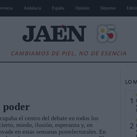
ovincia
Andalucía
España
Opinión
Deportes
Edici
CAMBIAMOS DE PIEL, NO DE ESENCIA
LO M
1
l poder
cupaba el centro del debate en todos los
es
Andalucía
Internacional
Opinión
Cultura
Deportes
Jaén, Pu
2
erto, miedo, ilusión, esperanza y, en
nvade en estas semanas postelectorales. En