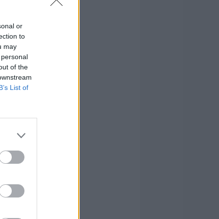
sonal or
ection to
ou may
 personal
out of the
 downstream
B’s List of