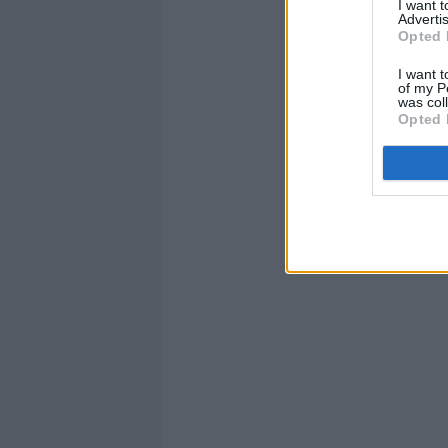
I want 
Advertis
Opted 
I want t
of my P
was col
Opted 