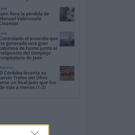
Jaén
Jaén llora la pérdida de
Manuel Valenzuela
Civantos
Jaén
Controlado el incendio que
ha generado una gran
columna de humo junto al
helipuerto del complejo
hospitalario de Jaén
Deportes
El Córdoba levanta su
tercer Trofeo del Olivo
ante un Real Jaén que fue
de más a menos (1-2)