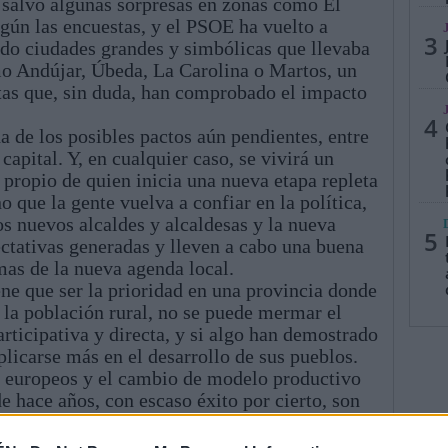
, salvo algunas sorpresas en zonas como El
gún las encuestas, y el PSOE ha vuelto a
3
ndo ciudades grandes y simbólicas que llevaba
mo Andújar, Úbeda, La Carolina o Martos, un
stas que, sin duda, han comprobado el impacto
4
de los posibles pactos aún pendientes, entre
 capital. Y, en cualquier caso, se vivirá un
propio de quien inicia una nueva etapa repleta
o que la gente vuelva a confiar en la política,
os nuevos alcaldes y alcaldesas y la nueva
5
ctativas generadas y lleven a cabo una buena
mas de la nueva agenda local.
ne que ser la prioridad en una provincia donde
la población rural, no se puede mermar el
rticipativa y directa, y si algo han demostrado
plicarse más en el desarrollo de sus pueblos.
s europeos y el cambio de modelo productivo
 hace años, con escaso éxito por cierto, son
 la reflexión de una planificación que debería
provincia necesita.