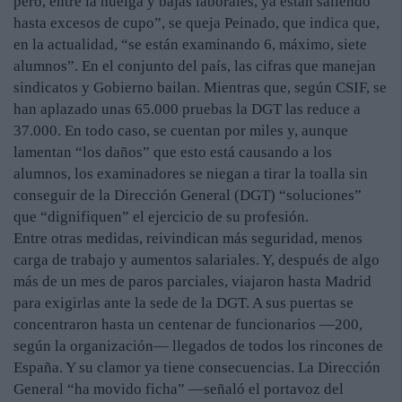
pero, entre la huelga y bajas laborales, ya están saliendo
hasta excesos de cupo”, se queja Peinado, que indica que,
en la actualidad, “se están examinando 6, máximo, siete
alumnos”. En el conjunto del país, las cifras que manejan
sindicatos y Gobierno bailan. Mientras que, según CSIF, se
han aplazado unas 65.000 pruebas la DGT las reduce a
37.000. En todo caso, se cuentan por miles y, aunque
lamentan “los daños” que esto está causando a los
alumnos, los examinadores se niegan a tirar la toalla sin
conseguir de la Dirección General (DGT) “soluciones”
que “dignifiquen” el ejercicio de su profesión.
Entre otras medidas, reivindican más seguridad, menos
carga de trabajo y aumentos salariales. Y, después de algo
más de un mes de paros parciales, viajaron hasta Madrid
para exigirlas ante la sede de la DGT. A sus puertas se
concentraron hasta un centenar de funcionarios —200,
según la organización— llegados de todos los rincones de
España. Y su clamor ya tiene consecuencias. La Dirección
General “ha movido ficha” —señaló el portavoz del