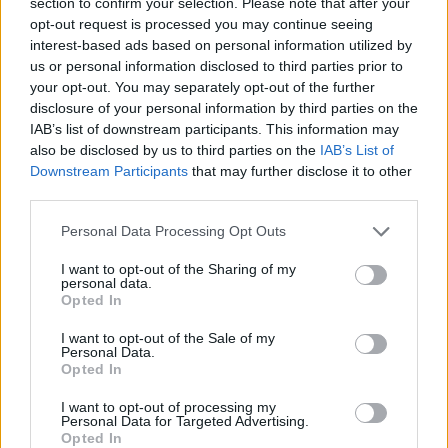
section to confirm your selection. Please note that after your
del resultado del examen, para evitar posibles agresiones,
opt-out request is processed you may continue seeing
verbales o físicas, es que se le puede entregar al profesor.
interest-based ads based on personal information utilized by
Una decisión que consideran “un avance sustancial”, si
us or personal information disclosed to third parties prior to
your opt-out. You may separately opt-out of the further
bien piden que “se defina más porque, al final, es pasarle
disclosure of your personal information by third parties on the
la pelota a otro”, informa Europa Press. Otra de las
IAB’s list of downstream participants. This information may
peticiones es que el número de pruebas por día y
also be disclosed by us to third parties on the
IAB’s List of
examinador se rebaje de las 13 actuales a 12. Aducen para
Downstream Participants
that may further disclose it to other
ello que, entre que reciben a un alumno y termina la
third parties.
prueba, pueden pasar 40 minutos y necesitan descansar
Personal Data Processing Opt Outs
cada 2 horas, “como cualquier conductor”. Además,
solicitan aumentar la plantilla y que se ajusten las
I want to opt-out of the Sharing of my
retribuciones. En este último caso, la DGT ha elevado la
personal data.
Opted In
propuesta a Hacienda.
I want to opt-out of the Sale of my
Personal Data.
Opted In
I want to opt-out of processing my
Personal Data for Targeted Advertising.
Opted In