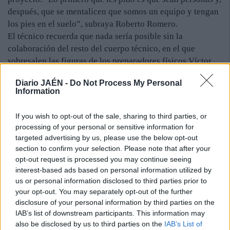
después, que se mentalicen que somos un equipo y tengan
los pies en el suelo”, subraya Roberto Romero.
El técnico recuerda que nada sería posible sin la
colaboración del resto del cuerpo técnico, en el que
sobresalen las figuras de los preparadores físicos Víctor
Cuadrado y Jesús Moreno; el entrenador de porteros,
Diario JAÉN -
Do Not Process My Personal
Cheli; su asesor en el banquillo, Juande, y el coordinador
Information
de la entidad, Alfonso Díaz, más conocido como Luchana.
“Ellos son tan importantes o más que el entrenador. Su
If you wish to opt-out of the sale, sharing to third parties, or
labor en la institución es fundamental para que todo
processing of your personal or sensitive information for
funcione correctamente”, manifiesta.
targeted advertising by us, please use the below opt-out
Roberto Romero también destaca las facilidades que tiene
section to confirm your selection. Please note that after your
para planificar los entrenamientos, gracias a unas
opt-out request is processed you may continue seeing
interest-based ads based on personal information utilized by
instalaciones que son la envidia de los pueblos del
us or personal information disclosed to third parties prior to
entorno. El campo es de césped artificial y, muy pronto, las
your opt-out. You may separately opt-out of the further
gradas contarán con cubierta. Además, la plantilla dispone
disclosure of your personal information by third parties on the
del pabellón municipal y de pistas polideportivas para
IAB’s list of downstream participants. This information may
realizar el trabajo físico.
also be disclosed by us to third parties on the
IAB’s List of