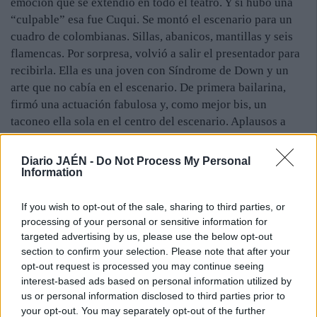
emoción que se extendió en todo el teatro. Y si hubo una
“culpable” esa fue Cuqui. Se montó el escenario para un
cuadro de colombianas. Sillas, abanicos, mantillas y seis
flamencas. Por sorpresa, volvió a salir el presentador para
recibirla. Ella es una joven con Síndrome de Down y un
arte que no cabía en el escenario. De primera bailarina,
firmó una actuación fabulosa y, como mejor bis, un
taconeo ella sola en el centro del escenario. Aplausos a
rabiar y público en pie. Ojos vidriosos.
Fue solo un momento. Un ejemplo de cómo todos tienen su
Diario JAÉN -
Do Not Process My Personal
lugar en esta gran familia como es Simoes, la que está ya
Information
cerca de alcanzar las dos décadas de historia, diecisiete
años dijo el presentador. Después, más arte en cada
If you wish to opt-out of the sale, sharing to third parties, or
processing of your personal or sensitive information for
compás, en cada taconeo. Un espectáculo en dos actos en
targeted advertising by us, please use the below opt-out
los que los alumnos de Simoes estuvieron acompañados
section to confirm your selection. Please note that after your
por artistas de primera: a la guitarra, Juan Moreno; al
opt-out request is processed you may continue seeing
cante, Vicky Romero, Ubaldo Valverde y Nerea García; en
interest-based ads based on personal information utilized by
la percusión, Teresa Cortés; palmas y jaleos, Yolanda
us or personal information disclosed to third parties prior to
Garrido, Rosa Santiago y Carlos Santiago.
your opt-out. You may separately opt-out of the further