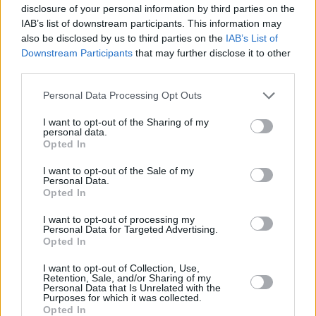
No hubo mejor forma de decir adiós a este curso, meses de
disclosure of your personal information by third parties on the
IAB’s list of downstream participants. This information may
ensayos, aprendizaje, compañerismo y también diversión.
also be disclosed by us to third parties on the
IAB’s List of
Bajado el telón, comienza ya la cuenta atrás para que
Downstream Participants
that may further disclose it to other
arranque un nuevo año. Muchos están ya impacientes,
third parties.
seguro.
Personal Data Processing Opt Outs
I want to opt-out of the Sharing of my
personal data.
Opted In
I want to opt-out of the Sale of my
Personal Data.
Opted In
I want to opt-out of processing my
Personal Data for Targeted Advertising.
Opted In
I want to opt-out of Collection, Use,
Retention, Sale, and/or Sharing of my
Personal Data that Is Unrelated with the
Purposes for which it was collected.
Opted In