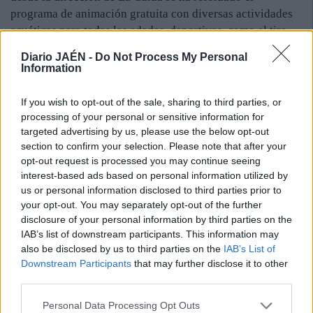
programa de animación gratuita con diversas actividades
acuáticas para todas las edades, deportivas, como el tiro
con arco, y lúdicas, con el miniclub, los bolos o los dardos,
Diario JAÉN -
Do Not Process My Personal
entre otras.
Information
“Ahora estamos centrados en el funcionamiento de las
If you wish to opt-out of the sale, sharing to third parties, or
piscinas y en los campamentos propios y de otras
processing of your personal or sensitive information for
entidades deportivas y colectivos. Llama la atención que
targeted advertising by us, please use the below opt-out
cada vez hay más grupos de escolares para campamentos,
section to confirm your selection. Please note that after your
lo que viene a reforzar la actividad del centro. De hecho,
opt-out request is processed you may continue seeing
tendremos las cabañas ocupadas todo el verano”, agregó
interest-based ads based on personal information utilized by
Quesada.
us or personal information disclosed to third parties prior to
your opt-out. You may separately opt-out of the further
disclosure of your personal information by third parties on the
IAB’s list of downstream participants. This information may
also be disclosed by us to third parties on the
IAB’s List of
Downstream Participants
that may further disclose it to other
third parties.
Personal Data Processing Opt Outs