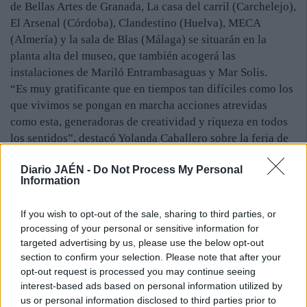
de Bellas Artes de Granada, La casa del carril (Carchelejo),
El Arsenal (Córdoba), Clandestino (Huelva), MECA
(Almería) y la sala de Blas (Málaga) se situarán en la
planta alta del museo, que también acogerá las
instalaciones de Mariló Entrambasaguas y Mar Solis.
“Es muy gratificante que en tiempos tan difíciles como los
que vivimos se pongan en marcha acciones atrevidas
como esta, generadoras de creatividad y riqueza en todos
los sentidos”, destacó Yolanda Caballero sobre la feria de
arte contemporáneo, que, como cada año, volverá a salir a
Diario JAÉN -
Do Not Process My Personal
la calle. Algo de lo que también se congratuló Cristina
Information
Nestares: “Gracias a ‘ArtJaén’, el arte sale al encuentro de
los ciudadanos, lo que posibilita que todo el mundo pueda
If you wish to opt-out of the sale, sharing to third parties, or
acceder a la cultura”. Por su parte, Olivares aseguró que
processing of your personal or sensitive information for
para la Diputación es un “orgullo” participar en una
targeted advertising by us, please use the below opt-out
iniciativa que goza de gran repercusión e importancia en
section to confirm your selection. Please note that after your
el mundo del arte. “Esta es una feria única e innovadora,
opt-out request is processed you may continue seeing
que pone la cultura en valor, algo muy importante en la
interest-based ads based on personal information utilized by
us or personal information disclosed to third parties prior to
época de crisis, como la que vivimos ahora”, apuntó