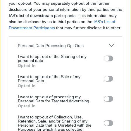
your opt-out. You may separately opt-out of the further
Olivares.
disclosure of your personal information by third parties on the
Asimismo, García-Lomas quiso reconocer el esfuerzo de
IAB’s list of downstream participants. This information may
“todos” por mantener activa una feria como esta, que pone
also be disclosed by us to third parties on the
IAB’s List of
en contacto “directo” a la gente con las obras de arte. Por
Downstream Participants
that may further disclose it to other
último, los comisarios de “ArtJaén 2014” invitaron a todos
third parties.
los jiennenses a “vivir” y disfrutar de las creaciones de
Personal Data Processing Opt Outs
artistas españoles, portugueses, brasileños o ingleses.
I want to opt-out of the Sharing of my
personal data.
Opted In
I want to opt-out of the Sale of my
Personal Data.
Opted In
I want to opt-out of processing my
Personal Data for Targeted Advertising.
Opted In
I want to opt-out of Collection, Use,
Retention, Sale, and/or Sharing of my
Personal Data that Is Unrelated with the
Purposes for which it was collected.