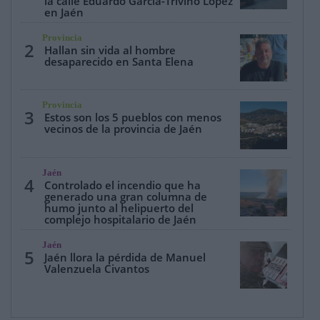
la calle Eduardo García-Triviño López
en Jaén
Provincia
2
Hallan sin vida al hombre
desaparecido en Santa Elena
Provincia
3
Estos son los 5 pueblos con menos
vecinos de la provincia de Jaén
Jaén
4
Controlado el incendio que ha
generado una gran columna de
humo junto al helipuerto del
complejo hospitalario de Jaén
Jaén
5
Jaén llora la pérdida de Manuel
Valenzuela Civantos