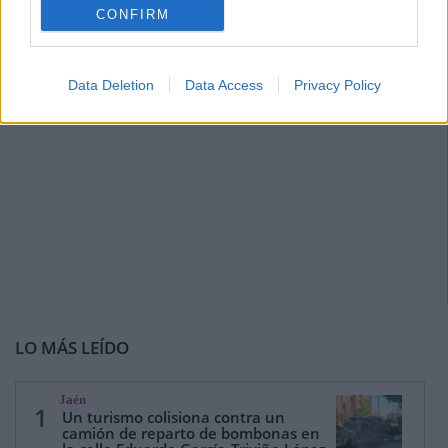
CONFIRM
Data Deletion
Data Access
Privacy Policy
LO MÁS LEÍDO
Jaén
1
Un turismo colisiona contra un
camión de reparto de bombonas en