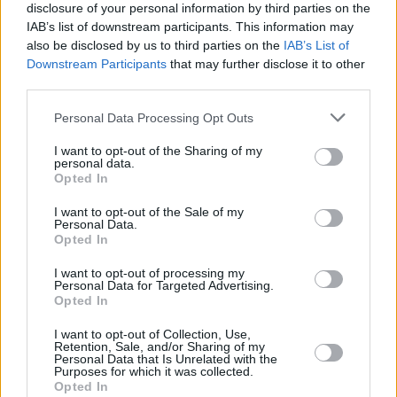
disclosure of your personal information by third parties on the
orquesta “La Divina” y el quinteto “Fénix” pusieron sus
IAB’s list of downstream participants. This information may
notas en la Caseta Municipal, mientras que el Ballet
also be disclosed by us to third parties on the
IAB’s List of
Español de Linares, dirigido por Ángel Solana y Marcos
Downstream Participants
that may further disclose it to other
Cruz, llenó de arte y belleza la caseta de IU-PCA con su
third parties.
obra flamenca “Amalgama”.
Personal Data Processing Opt Outs
I want to opt-out of the Sharing of my
personal data.
Opted In
I want to opt-out of the Sale of my
Personal Data.
Opted In
I want to opt-out of processing my
Personal Data for Targeted Advertising.
Opted In
I want to opt-out of Collection, Use,
Retention, Sale, and/or Sharing of my
Personal Data that Is Unrelated with the
Purposes for which it was collected.
Opted In