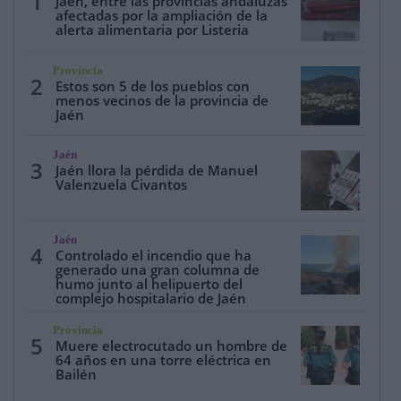
1
Jaén, entre las provincias andaluzas
afectadas por la ampliación de la
alerta alimentaria por Listeria
Provincia
2
Estos son 5 de los pueblos con
menos vecinos de la provincia de
Jaén
Jaén
3
Jaén llora la pérdida de Manuel
Valenzuela Civantos
Jaén
4
Controlado el incendio que ha
generado una gran columna de
humo junto al helipuerto del
complejo hospitalario de Jaén
Provincia
5
Muere electrocutado un hombre de
64 años en una torre eléctrica en
Bailén