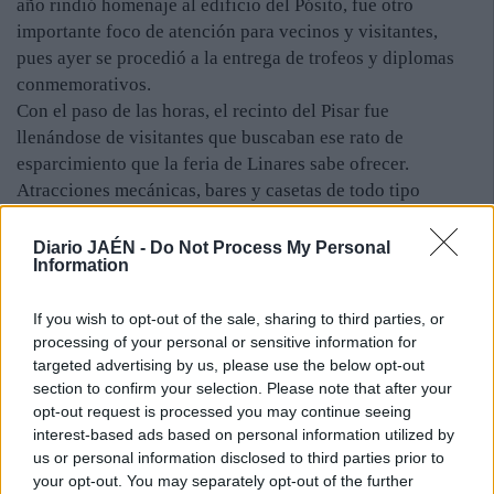
año rindió homenaje al edificio del Pósito, fue otro
importante foco de atención para vecinos y visitantes,
pues ayer se procedió a la entrega de trofeos y diplomas
conmemorativos.
Con el paso de las horas, el recinto del Pisar fue
llenándose de visitantes que buscaban ese rato de
esparcimiento que la feria de Linares sabe ofrecer.
Atracciones mecánicas, bares y casetas de todo tipo
presentaron un aspecto inmejorable durante la noche, por
lo que la alegría y la diversión se alargaron hasta bien
Diario JAÉN -
Do Not Process My Personal
Information
entrada la madrugada.
Como es habitual en la programación de estas fiestas,
If you wish to opt-out of the sale, sharing to third parties, or
tanto la música como las artes escénicas obtuvieron el
processing of your personal or sensitive information for
protagonismo anoche. En esta edición, los aficionados a la
targeted advertising by us, please use the below opt-out
zarzuela disfrutaron de la obra “El Dúo de la Africana”,
section to confirm your selection. Please note that after your
representada por la compañía Andalarte en el Teatro
opt-out request is processed you may continue seeing
Cervantes. Para los más jóvenes había preparado un plato
interest-based ads based on personal information utilized by
fuerte: el concierto del cantante Dani Martín, quien deleitó
us or personal information disclosed to third parties prior to
a sus numerosos seguidores durante toda la actuación. La
your opt-out. You may separately opt-out of the further