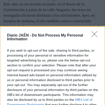
Este año, en un recinto acotado, en el Paseo de la
Constitución y parte de la calle Angosto, las reses no
ensogadas hicieron disfrutar a los aficionados. Ayer, en
horario de mañana, el día también estuvo concurrido.
Además de los actos taurinos se vivió una cita especial, el
asado de vaca a la brasa, así como diferentes campeonatos
Diario JAÉN -
Do Not Process My Personal
y actividades infantiles.
Information
Por otro lado, la feria acabó ayer con la presentación del
libro “Jaén en Romance”, original de Manuel Rodríguez
If you wish to opt-out of the sale, sharing to third parties, or
Arévalo, y la actuación de la cantante de copla Rocío
processing of your personal or sensitive information for
Guerra. Como cada noche, la verbena en la Caseta
targeted advertising by us, please use the below opt-out
section to confirm your selection. Please note that after your
Municipal puso el punto final a la feria de 2014. En las dos
opt-out request is processed you may continue seeing
últimas jornadas fue protagonista la música de las
interest-based ads based on personal information utilized by
orquestas La Farándula y Mar Salá, en el escenario fijo
us or personal information disclosed to third parties prior to
ubicado en el Parque de la Virgen de la Paz. Aparte de con
your opt-out. You may separately opt-out of the further
vecinos, la convocatoria contó con la presencia de
disclosure of your personal information by third parties on the
numerosos visitantes de municipios de la Sierra de Segura.
IAB’s list of downstream participants. This information may
also be disclosed by us to third parties on the
IAB’s List of
Downstream Participants
that may further disclose it to other