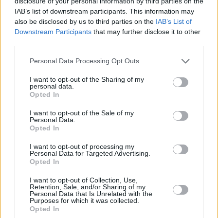
disclosure of your personal information by third parties on the
catedrático de Geografía e Historia, es uno de los más
IAB’s list of downstream participants. This information may
recientes; antes de él, el catedrático Jaume Vicens i Vives,
also be disclosed by us to third parties on the
IAB’s List of
“maestro de historiadores” y, el más “mediático” Antonio
Downstream Participants
that may further disclose it to other
third parties.
Machado. El paso por el aula donde impartió Francés es
recorrido obligado. Si se profundiza un poco en su
Personal Data Processing Opt Outs
trayectoria, como aclara el director del “Santísima
Trinidad”, hay que sumar a estas piedras universitarias y a
I want to opt-out of the Sharing of my
personal data.
las del resto de la ciudad la influencia clave en la obra del
Opted In
poeta, con versos como: “Heme aquí ya, profesor de
I want to opt-out of the Sale of my
lenguas vivas (ayer maestro de gay-saber, aprendiz de
Personal Data.
ruiseñor) en un pueblo húmedo y frío, destartalado y
Opted In
sombrío, entre andaluz y manchego”, escrito en la Baeza
I want to opt-out of processing my
del año 1913. Quizás por eso, los alumnos de este instituto
Personal Data for Targeted Advertising.
ansían que les cayera Machado en la selectividad; van
Opted In
sobrados. No le dio clase este rapsoda tristón, pero alumno
I want to opt-out of Collection, Use,
de la institución baezana también fue el juez torreño
Retention, Sale, and/or Sharing of my
Personal Data that Is Unrelated with the
Baltasar Garzón, muchos vecinos de su misma edad se
Purposes for which it was collected.
acuerdan de él. Más de ochocientos alumnos, de Baeza y
Opted In