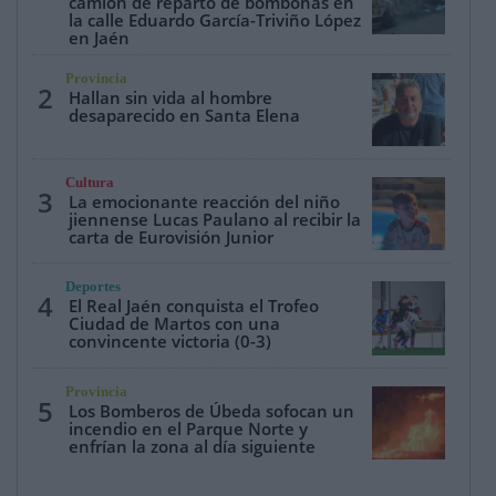
camión de reparto de bombonas en
la calle Eduardo García-Triviño López
en Jaén
Provincia
2
Hallan sin vida al hombre
desaparecido en Santa Elena
Cultura
3
La emocionante reacción del niño
jiennense Lucas Paulano al recibir la
carta de Eurovisión Junior
Deportes
4
El Real Jaén conquista el Trofeo
Ciudad de Martos con una
convincente victoria (0-3)
Provincia
5
Los Bomberos de Úbeda sofocan un
incendio en el Parque Norte y
enfrían la zona al día siguiente