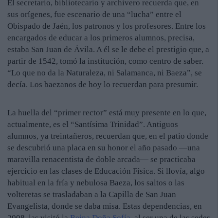
El secretario, bibliotecario y archivero recuerda que, en
sus orígenes, fue escenario de una “lucha” entre el
Obispado de Jaén, los patronos y los profesores. Entre los
encargados de educar a los primeros alumnos, precisa,
estaba San Juan de Ávila. A él se le debe el prestigio que, a
partir de 1542, tomó la institución, como centro de saber.
“Lo que no da la Naturaleza, ni Salamanca, ni Baeza”, se
decía. Los baezanos de hoy lo recuerdan para presumir.
La huella del “primer rector” está muy presente en lo que,
actualmente, es el “Santísima Trinidad”. Antiguos
alumnos, ya treintañeros, recuerdan que, en el patio donde
se descubrió una placa en su honor el año pasado —una
maravilla renacentista de doble arcada— se practicaba
ejercicio en las clases de Educación Física. Si llovía, algo
habitual en la fría y nebulosa Baeza, los saltos o las
volteretas se trasladaban a la Capilla de San Juan
Evangelista, donde se daba misa. Estas dependencias, en
2008, las visitó la
Reina Doña Sofía
, al ser una de las sedes