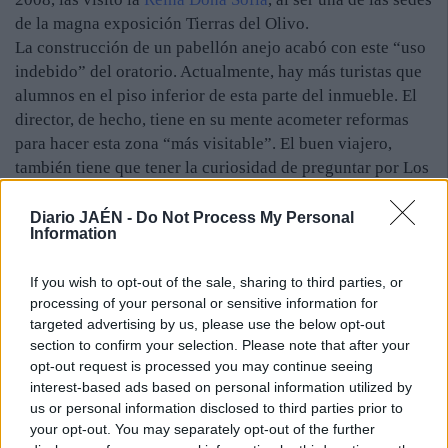
de la magna exposición Tierras del Olivo.
La construcción de un pabellón anejo acabó con este “uso
indebido” del oratorio. Actualmente, hay más turistas que
alumnos en el piso inferior de esta parte del inmueble. El
director, de hecho, tiene en su mente acometer reformas
para hacer esta zona “más visitable”. El buen viajero,
también tiene que tener la curiosidad de preguntar por Los
Alumbrados, por ejemplo, al veterano conserje “Fali”.
Fueron una secta, un grupo perseguido por la Inquisición,
Diario JAÉN -
Do Not Process My Personal
Information
con muchos alumnos de la Universidad de Baeza entre
ellos. El propio santo, que el año pasado fue nombrado
If you wish to opt-out of the sale, sharing to third parties, or
Doctor de la Iglesia y es patrón de los sacerdotes, en su
processing of your personal or sensitive information for
momento, tuvo que ver las caras con los puristas de la fe,
targeted advertising by us, please use the below opt-out
que lo acusaron de hereje.
section to confirm your selection. Please note that after your
opt-out request is processed you may continue seeing
interest-based ads based on personal information utilized by
No es el único “ilustre” de la antigua sede universitaria y
us or personal information disclosed to third parties prior to
actual instituto. Rafael Rodríguez-Moñino Soriano,
your opt-out. You may separately opt-out of the further
fallecido en 2005, que fue un brillante cónsul y