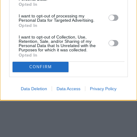
Bariloche para construir un solar o de una parcela para
Opted In
ampliar el cementerio. La respuesta municipal en todas
estas situaciones siempre ha sido la misma: No hay dinero.
I want to opt-out of processing my
Personal Data for Targeted Advertising.
Opted In
I want to opt-out of Collection, Use,
Retention, Sale, and/or Sharing of my
Personal Data that Is Unrelated with the
Purposes for which it was collected.
Opted In
CONFIRM
Data Deletion
Data Access
Privacy Policy