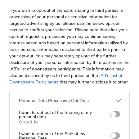
familia requirió al Consistorio para que pagara:
“Simplemente, nos contestaron que no tenían
If you wish to opt-out of the sale, sharing to third parties, or
processing of your personal or sensitive information for
presupuesto”, añade el hijo del expropietario. Así que
targeted advertising by us, please use the below opt-out
volvieron a acudir a los tribunales para reclamar el dinero.
section to confirm your selection. Please note that after your
El Juzgado de lo Contencioso de Jaén les volvió a dar la
opt-out request is processed you may continue seeing
razón y condenó al Ayuntamiento en febrero de 2013 a
interest-based ads based on personal information utilized by
cumplir sus obligaciones. Tampoco sirvió de nada esa
us or personal information disclosed to third parties prior to
primera resolución. La familia insistió y pidió el embargo
your opt-out. You may separately opt-out of the further
de bienes, una petición que la Justicia acaba de conceder.
disclosure of your personal information by third parties on the
IAB’s list of downstream participants. This information may
El juez ha solicitado a la Gerencia de Urbanismo un
also be disclosed by us to third parties on the
IAB’s List of
listado de todos “sus bienes y derechos” para cubrir la
Downstream Participants
that may further disclose it to other
deuda. Además, también se requiere “personalmente al
third parties.
alcalde para que proceda al cumplimiento íntegro de la
sentencia”, con el apercibimiento de que puede ser
Personal Data Processing Opt Outs
sancionado con multas coercitivas periódicas.
I want to opt-out of the Sharing of my
personal data.
No es el primer caso de estas características en el que se
Opted In
ve envuelto el Ayuntamiento. También tiene deudas por la
expropiación de una parte del solar de la antigua discoteca
I want to opt-out of the Sale of my
Personal Data.