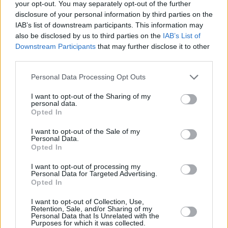
your opt-out. You may separately opt-out of the further
tecnología antigua porque el nuevo carné de identidad ya
disclosure of your personal information by third parties on the
se implanta en las comisarías españolas. El problema está
IAB’s list of downstream participants. This information may
en que la máquina de Jaén no para de dar problemas ahora.
also be disclosed by us to third parties on the
IAB’s List of
Por eso, los pasaportes más urgentes se derivan a las
Downstream Participants
that may further disclose it to other
third parties.
oficinas de las comisarías de Linares, Andújar y Úbeda,
que prestan apoyo hasta que se deshaga el atasco.
Personal Data Processing Opt Outs
I want to opt-out of the Sharing of my
personal data.
Opted In
I want to opt-out of the Sale of my
Personal Data.
Opted In
I want to opt-out of processing my
Personal Data for Targeted Advertising.
Opted In
I want to opt-out of Collection, Use,
Retention, Sale, and/or Sharing of my
Personal Data that Is Unrelated with the
Purposes for which it was collected.