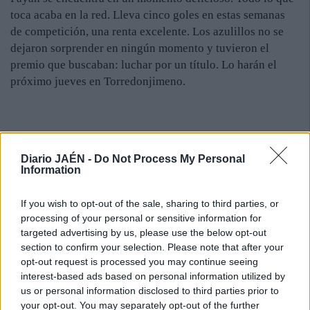
toca acaba en la red. Lleva cinco goles en estas semanas
de competición, una renta excelente. Los azulillos no se
dejaron sorprender en ningún momento y tuvieron el
premio que buscaban: luchar por un título. Lo harán el
próximo jueves en Torredonjimeno.
Diario JAÉN -
Do Not Process My Personal
Information
If you wish to opt-out of the sale, sharing to third parties, or
processing of your personal or sensitive information for
targeted advertising by us, please use the below opt-out
section to confirm your selection. Please note that after your
opt-out request is processed you may continue seeing
interest-based ads based on personal information utilized by
us or personal information disclosed to third parties prior to
your opt-out. You may separately opt-out of the further