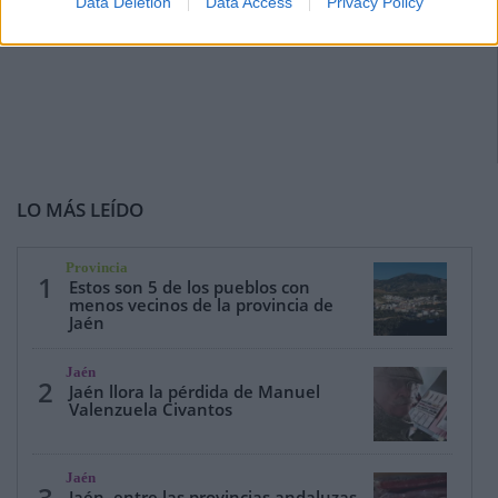
Data Deletion
Data Access
Privacy Policy
LO MÁS LEÍDO
Provincia
1
Estos son 5 de los pueblos con
menos vecinos de la provincia de
Jaén
Jaén
2
Jaén llora la pérdida de Manuel
Valenzuela Civantos
Jaén
3
Jaén, entre las provincias andaluzas