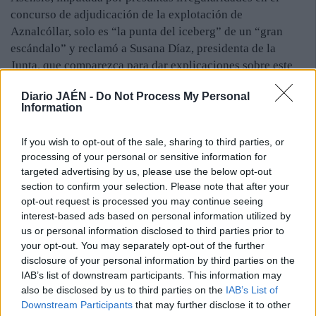
concurso de adjudicación de la explotación de
Aznalcóllar, solo es “la punta del iceberg” de un “gran
escándalo” y reclamó a Susana Díaz, presidenta de la
Junta, que comparezca para dar explicaciones sobre este
caso en cuanto se incorpore de su permiso de maternidad.
Diario JAÉN -
Do Not Process My Personal
Moreno también dijo que el cese deja “clarísimo como el
Information
agua” que la actuación de la Junta en la adjudicación no
había sido tan “impecable” como aseguraba Díaz. Y
If you wish to opt-out of the sale, sharing to third parties, or
lamentó que “sigue sin saberse la verdad” sobre el
processing of your personal or sensitive information for
concurso de adjudicación de la explotación minera y
targeted advertising by us, please use the below opt-out
matizó que a su juicio la Junta tiene “mucho que contar”
section to confirm your selection. Please note that after your
sobre este concurso que “se hizo de forma precipitada, en
opt-out request is processed you may continue seeing
interest-based ads based on personal information utilized by
campaña electoral y con un objetivo electoral”, y sobre el
us or personal information disclosed to third parties prior to
que “la información nos dice que estamos ante la punta del
your opt-out. You may separately opt-out of the further
iceberg de un gran escándalo de corrupción”, concluyó
disclosure of your personal information by third parties on the
Moreno, presidente del partido.
IAB’s list of downstream participants. This information may
also be disclosed by us to third parties on the
IAB’s List of
Downstream Participants
that may further disclose it to other