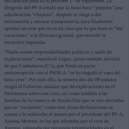
declaración judicial el próximo 17 de septiembre. La
dirigente del PP-A señaló que la Junta hace “primero” una
adjudicación “chapuza”, después se niega a dar
información y mostrar transparencia, para finalmente
aprobar un cese que no es tal, sino que lo que hace es “dar
vacaciones” a la directora general, que recordó se
encuentra imputada.
“Nadie asume responsabilidades políticas y nadie da
explicaciones”, manifestó López, quien también advirtió
de que Ciudadanos (C’s), que firmó un pacto
anticorrupción con el PSOE-A, “se ha tragado el sapo del
falso cese”. Por todo ello, la número dos del PP andaluz
exigió al Gobierno andaluz que dé explicaciones en el
Parlamento sobre este caso, así como también a las
familias de la comarca de Aznalcóllar que se ven afectadas
por un “escándalo” como éste. Estas declaraciones se
suman a la realizadas el martes por el presidente del PP–A,
Juanma Moreno, en las que afirmaba que el cese de
Asensio, imputada por presuntas irregularidades en el