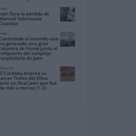
Jaén
Jaén llora la pérdida de
Manuel Valenzuela
Civantos
Jaén
Controlado el incendio que
ha generado una gran
columna de humo junto al
helipuerto del complejo
hospitalario de Jaén
Deportes
El Córdoba levanta su
tercer Trofeo del Olivo
ante un Real Jaén que fue
de más a menos (1-2)