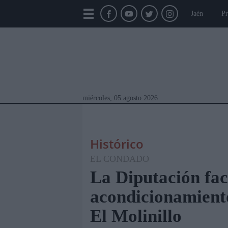
Jaén
Pr
miércoles, 05 agosto 2026
Histórico
EL CONDADO
La Diputación faci
acondicionamient
Módulos Portada
Jaén
Provincia
Linar
El Molinillo