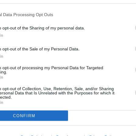
ro de formación, "abierto completamente y en uso",
ra jóvenes sobre dinamización turística. La diputada
l Data Processing Opt Outs
 problema" para esta provincia, un hecho frente al
ompetencias", ha puesto en marcha su Plan de
o opt-out of the Sharing of my personal data.
contado hasta la fecha con una inversión de más de
In
an impulsado, entre otras propuestas, ayudas para la
mos, para cooperativas, para la comercialización del
o opt-out of the Sale of my Personal Data.
yuntamientos cuenten con instalaciones de fomento
In
ras visitadas este lunes.
to opt-out of processing my Personal Data for Targeted
ing.
In
o opt-out of Collection, Use, Retention, Sale, and/or Sharing
ersonal Data that Is Unrelated with the Purposes for which it
lected.
In
CONFIRM