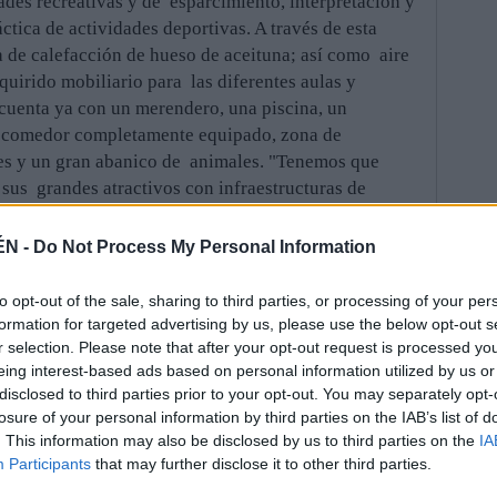
des recreativas y de esparcimiento, interpretación y
ctica de actividades deportivas. A través de esta
 de calefacción de hueso de aceituna; así como aire
quirido mobiliario para las diferentes aulas y
 cuenta ya con un merendero, una piscina, un
n comedor completamente equipado, zona de
eres y un gran abanico de animales. "Tenemos que
sus grandes atractivos con infraestructuras de
rcan permanezcan aquí cuanto más días mejor. Esta
á un gran revulsivo para el turismo escolar", ha
ÉN -
Do Not Process My Personal Information
to opt-out of the sale, sharing to third parties, or processing of your per
uación, la responsable de Empleo, Promoción y
formation for targeted advertising by us, please use the below opt-out s
icipal de Rus, donde la reparación de la cubierta,
r selection. Please note that after your opt-out request is processed y
eing interest-based ads based on personal information utilized by us or
orada, ha hecho posible la puesta en uso de la
disclosed to third parties prior to your opt-out. You may separately opt-
en un aula de formación. Entre los destinatarios de
losure of your personal information by third parties on the IAB’s list of
iento señala como prioritarias las personas
. This information may also be disclosed by us to third parties on the
IA
alde, Manuel Hueso, Férriz ha destacado esta
Participants
that may further disclose it to other third parties.
aportados por la Diputación-- como "último empujón"