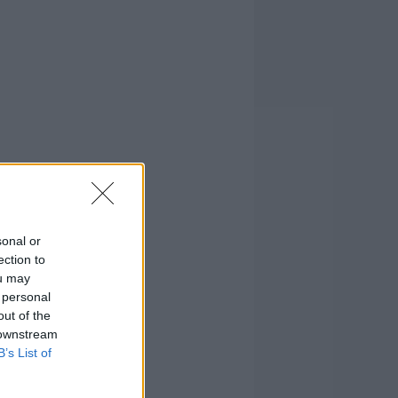
sonal or
ection to
ou may
 personal
out of the
 downstream
B’s List of