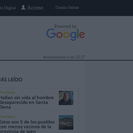
Acceso
Tienda Online
ón Digital
Powered by
Actualización a las
22:27
ÁS LEÍDO
Provincia
Hallan sin vida al hombre
desaparecido en Santa
Elena
eblo a Pueblo
Gente
Especiales
Provincia
Estos son 5 de los pueblos
con menos vecinos de la
provincia de Jaén