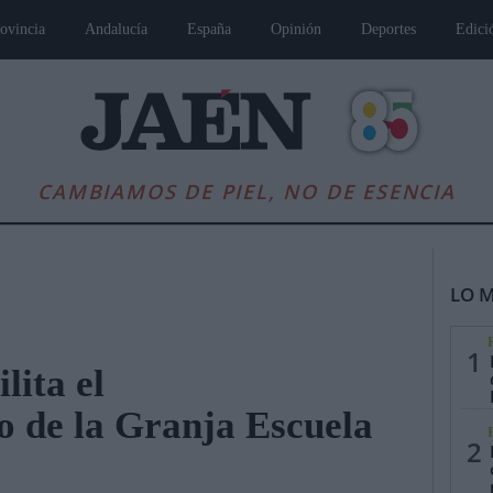
ovincia
Andalucía
España
Opinión
Deportes
Edici
CAMBIAMOS DE PIEL, NO DE ESENCIA
LO M
1
lita el
o de la Granja Escuela
es
Andalucía
Internacional
Opinión
Cultura
Deportes
Jaén, Pu
2