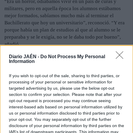
“Era un horror, odiábamos vivir en un país de curas y
militares, pero en aquella época los alumnos estábamos
mejor formados, sabíamos mucho más al terminar el
Bachillerato que hoy un universitario”, reconoció. “Y era
porque había un plan de estudios al que al alumno se le
preparaba y se le exigía, no se le daba todo por bueno”,
añadió.
Y la teoría del esfuerzo y la recompensa profundizó: “La
Diario JAÉN -
Do Not Process My Personal
cultura no es fácil, no es un regalo, pero sí regala muchas
Information
cosas, pero con uncierto esfuerzo. No es un placer pasivo,
sino activo, no como la televisión”. “Leer es un placer
If you wish to opt-out of the sale, sharing to third parties, or
processing of your personal or sensitive information for
mucho más complejo y rico, pero tienes que poner un algo
targeted advertising by us, please use the below opt-out
de tu parte. Hay que sumergirse en el libro, lo que dice,
section to confirm your selection. Please note that after your
bucear y hacer recovecos en su lenguaje”, confesó. Y ahí
opt-out request is processed you may continue seeing
es donde, para Luis Antonio de Villena, se halla el mejor
interest-based ads based on personal information utilized by
regalo: “De ahí encuentras placer, conocimiento y cultura,
us or personal information disclosed to third parties prior to
el dominio del lenguaje, ya que pensamos con palabras. En
your opt-out. You may separately opt-out of the further
la medida que el lenguaje y las palabras nos son más
disclosure of your personal information by third parties on the
IAB’s list of downstream participants. This information may
familiares y sabemos movernos por él, aprendemos a