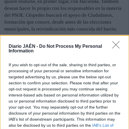
quiere reunirse, en primer lugar, con Hacienda. También
desean hacer lo propio con los responsables en la materia
del PSOE. Céspedes buscará el apoyo de Ciudadanos,
formación que conoce, desde antes de las elecciones
municipales, la reivindicación más conocida del barrio.
“Estamos muy cabreados. En principio queríamos hacer
una concentración, pero priorizamos los siguientes
Diario JAÉN -
Do Not Process My Personal
Information
encuentros con el Ayuntamiento”, expone el presidente. El
tramo que conecta “Flores de Lemus” y “La Luna” está en
If you wish to opt-out of the sale, sharing to third parties, or
una urbanización privada. En caso de que ejecute la calle
processing of your personal or sensitive information for
peatonal, los residentes serían indemnizados. “Serían unos
targeted advertising by us, please use the below opt-out
85.000 euros”, asegura Céspedes. La insistencia del
section to confirm your selection. Please note that after your
colectivo vecinal no propicia, hasta la fecha, un cambio
opt-out request is processed you may continue seeing
contundente en la situación: “Volvemos a recordar que
interest-based ads based on personal information utilized by
hay muchas familias con niños y personas mayores, que
us or personal information disclosed to third parties prior to
your opt-out. You may separately opt-out of the further
todos los días se ven obligadas a dar un rodeo
disclosure of your personal information by third parties on the
innecesario”, señala Céspedes en un escrito enviado al
IAB’s list of downstream participants. This information may
Ayuntamiento. No es el primero. Van trece. Y sumando.
also be disclosed by us to third parties on the
IAB’s List of