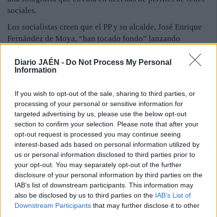
sociales.
Los socialistas creen que el PP y su alcalde, José Enrique
Fernández de Moya, “han tocado fondo” lanzando
acusaciones que consideran “infundadas y muy cutres”, y
señalan que, estos días, circulan decenas de montajes
Diario JAÉN -
Do Not Process My Personal
Information
fotográficos ligando a este joven con personalidades de
todo tipo de los que miles de internautas se hacen eco. En
If you wish to opt-out of the sale, sharing to third parties, or
cualquier caso, aseguran que ningún perfil oficial de la
processing of your personal or sensitive information for
agrupación local socialista ha participado en la difusión o
targeted advertising by us, please use the below opt-out
creación de esos montajes. Por último, consideran que el
section to confirm your selection. Please note that after your
alcalde tiene asuntos más importantes a los que dedicarse
opt-out request is processed you may continue seeing
y le recomiendan que se centre en su trabajo por la capital.
interest-based ads based on personal information utilized by
us or personal information disclosed to third parties prior to
Foto original:
your opt-out. You may separately opt-out of the further
disclosure of your personal information by third parties on the
IAB’s list of downstream participants. This information may
also be disclosed by us to third parties on the
IAB’s List of
Downstream Participants
that may further disclose it to other
third parties.