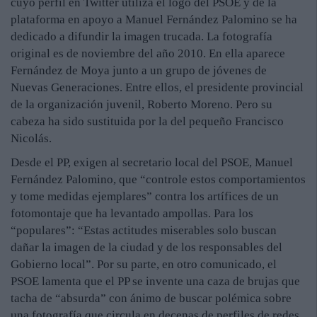
cuyo perfil en Twitter utiliza el logo del PSOE y de la
plataforma en apoyo a Manuel Fernández Palomino se ha
dedicado a difundir la imagen trucada. La fotografía
original es de noviembre del año 2010. En ella aparece
Fernández de Moya junto a un grupo de jóvenes de
Nuevas Generaciones. Entre ellos, el presidente provincial
de la organización juvenil, Roberto Moreno. Pero su
cabeza ha sido sustituida por la del pequeño Francisco
Nicolás.
Desde el PP, exigen al secretario local del PSOE, Manuel
Fernández Palomino, que “controle estos comportamientos
y tome medidas ejemplares” contra los artífices de un
fotomontaje que ha levantado ampollas. Para los
“populares”: “Estas actitudes miserables solo buscan
dañar la imagen de la ciudad y de los responsables del
Gobierno local”. Por su parte, en otro comunicado, el
PSOE lamenta que el PP se invente una caza de brujas que
tacha de “absurda” con ánimo de buscar polémica sobre
una fotografía que circula en decenas de perfiles de redes