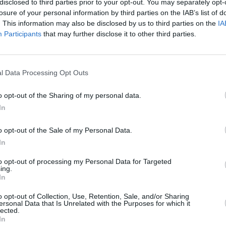
disclosed to third parties prior to your opt-out. You may separately opt-
on los despachos a 130 nuevos miembros del Cuerpo
losure of your personal information by third parties on the IAB’s list of
s 250 guardias civiles. En el acto, el director general
. This information may also be disclosed by us to third parties on the
IA
, anunció: “El año que viene, en estas mismas fechas,
Participants
that may further disclose it to other third parties.
as civiles y suboficiales”. Fue el 12 de junio de este
e alumnos, la cifra con la que supone que se reponen
, hasta el curso 2016/2017. El próximo, que
l Data Processing Opt Outs
bre, aunque superior a la de los último 5 años, no
edarse en torno a las 650 personas. En estos años, la
o opt-out of the Sharing of my personal data.
esto en duda en varias ocasiones, al cobrar fuerza la
In
s, en las que llegó a haber más profesores que
aldemoro, en Madrid, mucho más pequeña que la
o opt-out of the Sale of my Personal Data.
as reducidas promociones que llegaban. Hay un
In
eza, puesto que la antigua academia de Úbeda
to opt-out of processing my Personal Data for Targeted
 sin que el Ministerio del Interior defina muy bien
ing.
úblico. La decadencia del acuartelamiento continúa a
In
socialista Alfredo Pérez Rubalca era ministro del
o opt-out of Collection, Use, Retention, Sale, and/or Sharing
 reapertura.
ersonal Data that Is Unrelated with the Purposes for which it
lected.
In