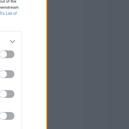
out of the
 downstream
B’s List of