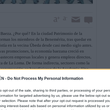
Baeza. ¿Por qué? En la ciudad Patrimonio de la
rman los miembros de la Benemérita, tras quedar en
stía en la vecina Úbeda desde casi medio siglo antes.
ivas promociones, la economía baezana creció en
abastecen empresas locales y genera empleos directos,
rca de La Loma. De forma indirecta, sectores como la
a construcción, se beneficiaron de la Academia. Uno
rrolló, en gran medida, gracias a esta escuela.
ÉN -
Do Not Process My Personal Information
 la Guardia Civil”, por formar a sus agentes de base y
 el Gobierno socialista de José Luis Rodríguez
to opt-out of the sale, sharing to third parties, or processing of your per
éficit público. Esta estrategia, que mantuvo Mariano
formation for targeted advertising by us, please use the below opt-out s
ó que las promociones de nuevos alumnos rondaron el
r selection. Please note that after your opt-out request is processed y
eing interest-based ads based on personal information utilized by us or
ima ceremonia de graduación en el Patio de Armas del