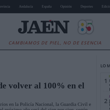
ovincia
Andalucía
España
Opinión
Deportes
Edici
CAMBIAMOS DE PIEL, NO DE ESENCIA
LO M
1
e volver al 100% en el
es
Andalucía
Internacional
Opinión
Cultura
Deportes
Jaén, Pu
2
rios en la Policía Nacional, la Guardia Civil e
 el próximo año será del cien por cien, según