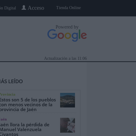
Acceso
Tienda Online
ón Digital
Powered by
Actualización a las
11:06
ÁS LEÍDO
Provincia
Estos son 5 de los pueblos
con menos vecinos de la
provincia de Jaén
eblo a Pueblo
Gente
Especiales
Jaén
Jaén llora la pérdida de
Manuel Valenzuela
Civantos