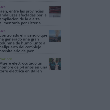
Jaén
Jaén, entre las provincias
andaluzas afectadas por la
ampliación de la alerta
alimentaria por Listeria
Jaén
Controlado el incendio que
ha generado una gran
columna de humo junto al
helipuerto del complejo
hospitalario de Jaén
Provincia
Muere electrocutado un
hombre de 64 años en una
torre eléctrica en Bailén