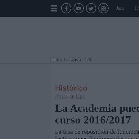
Jaén
Pr
martes, 04 agosto 2026
Histórico
PROVINCIA
La Academia pued
curso 2016/2017
Módulos Portada
Jaén
Provincia
Linar
La tasa de reposición de funciona
Instituciones Penitenciarias para