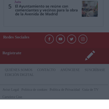
Jaén
5
El Ayuntamiento se reúne con
comerciantes y vecinos para la obra
de la Avenida de Madrid
Redes Sociales
Regístrate
QUIÉNES SOMOS
CONTACTO
ANÚNCIESE
SUSCRÍBASE
EDICIÓN DIGITAL
Aviso Legal
Politica de cookies
Política de Privacidad
Guía de TV
Cartelera Cine