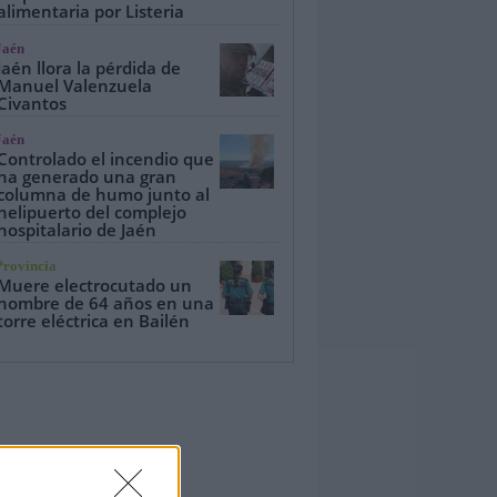
alimentaria por Listeria
Jaén
Jaén llora la pérdida de
Manuel Valenzuela
Civantos
Jaén
Controlado el incendio que
ha generado una gran
columna de humo junto al
helipuerto del complejo
hospitalario de Jaén
Provincia
Muere electrocutado un
hombre de 64 años en una
torre eléctrica en Bailén