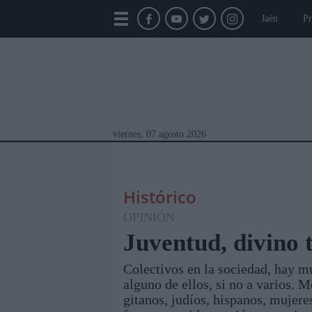
Jaén
Pr
viernes, 07 agosto 2026
Histórico
OPINIÓN
Juventud, divino 
Colectivos en la sociedad, hay m
Módulos Portada
Jaén
Provincia
Linar
alguno de ellos, si no a varios. 
gitanos, judíos, hispanos, mujere