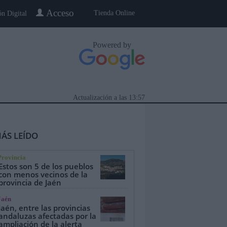
Acceso
Tienda Online
ón Digital
Powered by
Actualización a las
13:57
ÁS LEÍDO
Provincia
Estos son 5 de los pueblos
con menos vecinos de la
provincia de Jaén
eblo a Pueblo
Gente
Especiales
Jaén
Jaén, entre las provincias
andaluzas afectadas por la
ampliación de la alerta