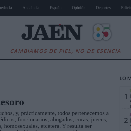
ovincia
Andalucía
España
Opinión
Deportes
Edici
CAMBIAMOS DE PIEL, NO DE ESENCIA
LO M
1
tesoro
uchos, y, prácticamente, todos pertenecemos a
es
Andalucía
Internacional
Opinión
Cultura
Deportes
Jaén, Pu
2
Médicos, funcionarios, abogados, curas, jueces,
s, homosexuales, etcétera. Y resulta ser