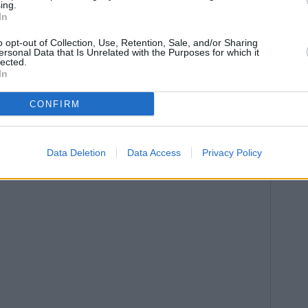
ing.
In
o opt-out of Collection, Use, Retention, Sale, and/or Sharing
ersonal Data that Is Unrelated with the Purposes for which it
lected.
In
CONFIRM
Data Deletion
Data Access
Privacy Policy