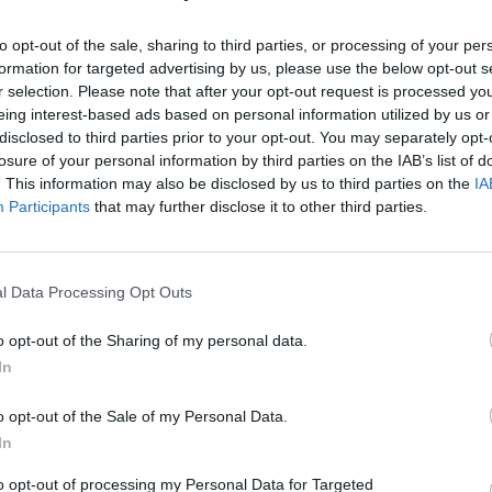
otellas desperdigadas, que encontramos tiradas en las
to opt-out of the sale, sharing to third parties, or processing of your per
es de semana, proceden de nuestros jóvenes. Ni las
formation for targeted advertising by us, please use the below opt-out s
los contenedores de basura orgánica, ubicados en los
r selection. Please note that after your opt-out request is processed y
taurantes, en su gran mayoría, tampoco se deben a
eing interest-based ads based on personal information utilized by us or
o podemos responsabilizarlos, por lo general, de las
disclosed to third parties prior to your opt-out. You may separately opt-
josas que pueblan nuestra ciudad, y de las que, cuya
losure of your personal information by third parties on the IAB’s list of
 Ayuntamiento, de nuestras comunidades de vecinos y
. This information may also be disclosed by us to third parties on the
IA
Participants
that may further disclose it to other third parties.
.
l Data Processing Opt Outs
o opt-out of the Sharing of my personal data.
In
o opt-out of the Sale of my Personal Data.
In
to opt-out of processing my Personal Data for Targeted