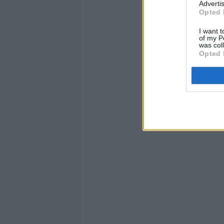
Advertis
Opted 
I want t
of my P
was col
Opted 