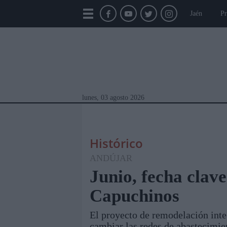
Jaén
Pr
lunes, 03 agosto 2026
Histórico
ANDÚJAR
Junio, fecha clav
Capuchinos
Módulos Portada
Jaén
Provincia
Linar
El proyecto de remodelación inte
cambiar las redes de abastecimien