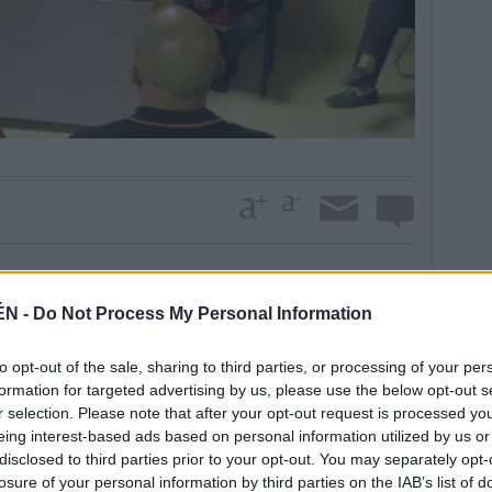
sto dividir las obras en varios tramos. Comenzará en
ÉN -
Do Not Process My Personal Information
inos con la calle 22 de Julio. Además, en el proyecto
o. La intención del Gobierno municipal es dar
to opt-out of the sale, sharing to third parties, or processing of your per
to. En este sentido, el alcalde apuntó: “Esperamos
formation for targeted advertising by us, please use the below opt-out s
la Campaña de Navidad. Por eso pedimos a los vecinos
r selection. Please note that after your opt-out request is processed y
olestias que puedan provocar”.
eing interest-based ads based on personal information utilized by us or
remodelación integral de este eje comercial, explicó
disclosed to third parties prior to your opt-out. You may separately opt-
de la Administración local. “Estarán derivados de las
losure of your personal information by third parties on the IAB’s list of