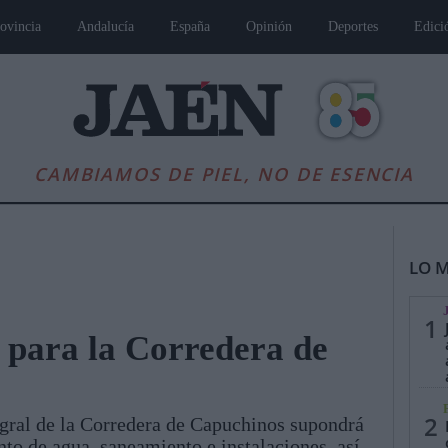
ovincia
Andalucía
España
Opinión
Deportes
Edici
CAMBIAMOS DE PIEL, NO DE ESENCIA
LO M
1
e para la Corredera de
es
Andalucía
Internacional
Opinión
Cultura
Deportes
Jaén, Pu
2
gral de la Corredera de Capuchinos supondrá
to de agua, saneamiento e instalaciones, así