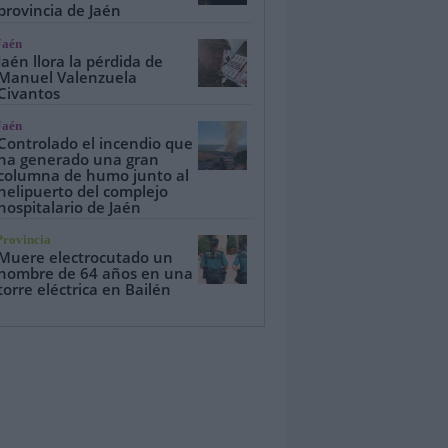
provincia de Jaén
Jaén
Jaén llora la pérdida de
Manuel Valenzuela
Civantos
Jaén
Controlado el incendio que
ha generado una gran
columna de humo junto al
helipuerto del complejo
hospitalario de Jaén
Provincia
Muere electrocutado un
hombre de 64 años en una
torre eléctrica en Bailén