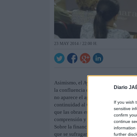
23 MAY 2014 / 22:00 H.
Asimismo, el Ayuntamiento tiene previ
Diario JA
la confluencia de Corredera de Capuch
no aparece el aparcamiento subterráne
If you wish 
continuidad al Centro Comercial Abier
sensitive in
que las obras estén culminadas para 
confirm you
comprensión y colaboración por las m
continue se
Sobre la financiación del proyecto de 
information 
que se sufragará con recursos propios 
further disc