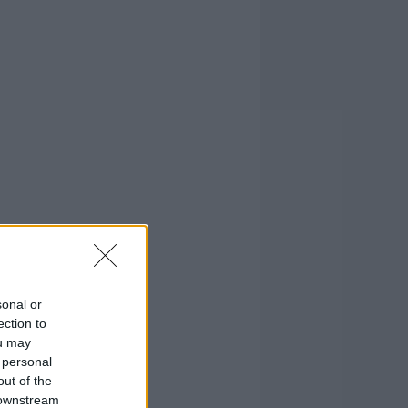
sonal or
ection to
ou may
 personal
out of the
 downstream