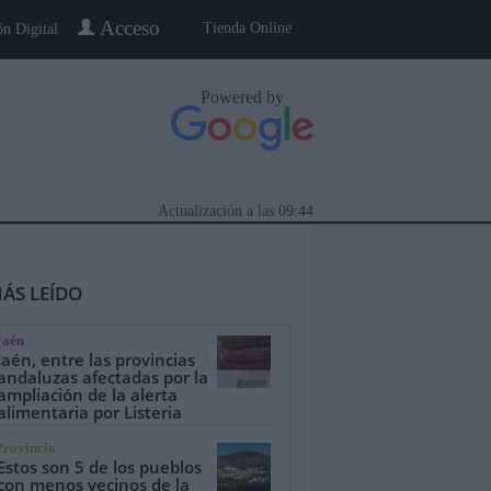
Acceso
Tienda Online
ón Digital
Powered by
Actualización a las
09:44
ÁS LEÍDO
Jaén
Jaén, entre las provincias
andaluzas afectadas por la
ampliación de la alerta
alimentaria por Listeria
eblo a Pueblo
Gente
Especiales
Provincia
Estos son 5 de los pueblos
con menos vecinos de la