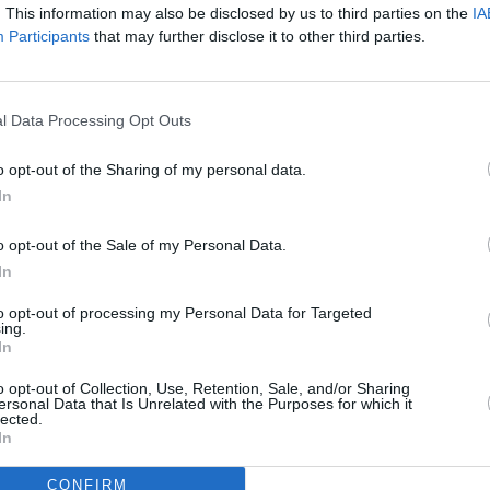
. This information may also be disclosed by us to third parties on the
IA
to de agua que se debían al Ayuntamiento desde
Participants
that may further disclose it to other third parties.
 de Comercio de Andújar, Eduardo Criado, dijo que
de remodelación, que, en sus palabras, se convertirá, a
importante de la ciudad y comentó que será un
l Data Processing Opt Outs
vez que generará riqueza.
o opt-out of the Sharing of my personal data.
e presentará una propuesta al comité ejecutivo de la
In
edalla de Oro de la entidad al alcalde de Andújar,
o opt-out of the Sale of my Personal Data.
elación de la Corredera de Capuchinos es una vieja
In
mo de los comerciantes de la zona. A principios de
de recogida de firmas para solicitar al
to opt-out of processing my Personal Data for Targeted
ing.
e una de las principales arterias de la ciudad.
In
o opt-out of Collection, Use, Retention, Sale, and/or Sharing
ersonal Data that Is Unrelated with the Purposes for which it
lected.
In
CONFIRM