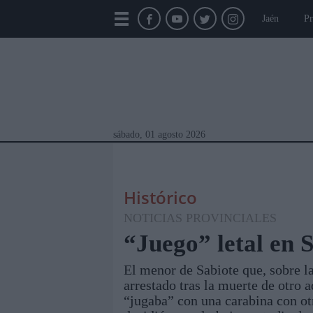
Jaén
Pr
sábado, 01 agosto 2026
Histórico
NOTICIAS PROVINCIALES
“Juego” letal en 
El menor de Sabiote que, sobre l
Módulos Portada
Jaén
Provincia
Linar
arrestado tras la muerte de otro a
“jugaba” con una carabina con ot