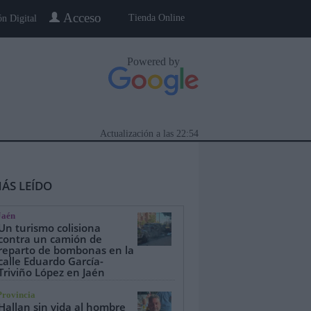
Acceso
Tienda Online
ón Digital
Powered by
Actualización a las
22:54
ÁS LEÍDO
Jaén
Un turismo colisiona
contra un camión de
reparto de bombonas en la
calle Eduardo García-
eblo a Pueblo
Gente
Especiales
Triviño López en Jaén
Provincia
Hallan sin vida al hombre