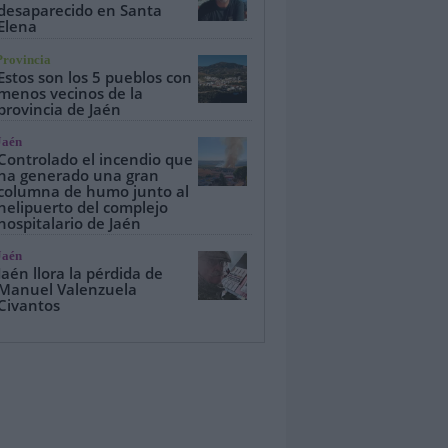
desaparecido en Santa
Elena
Provincia
Estos son los 5 pueblos con
menos vecinos de la
provincia de Jaén
Jaén
Controlado el incendio que
ha generado una gran
columna de humo junto al
helipuerto del complejo
hospitalario de Jaén
Jaén
Jaén llora la pérdida de
Manuel Valenzuela
Civantos