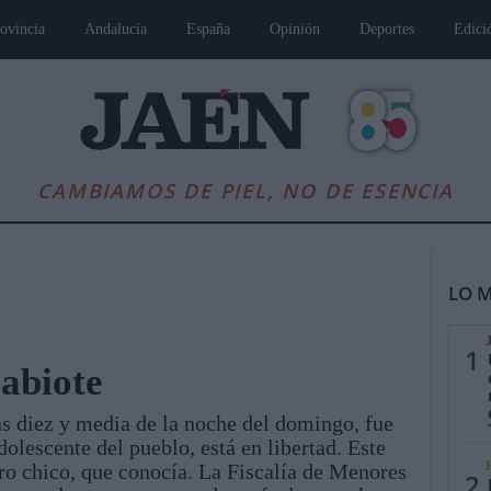
ovincia
Andalucía
España
Opinión
Deportes
Edici
CAMBIAMOS DE PIEL, NO DE ESENCIA
LO M
1
Sabiote
as diez y media de la noche del domingo, fue
es
Andalucía
Internacional
Opinión
Cultura
Deportes
Jaén, Pu
dolescente del pueblo, está en libertad. Este
ro chico, que conocía. La Fiscalía de Menores
2