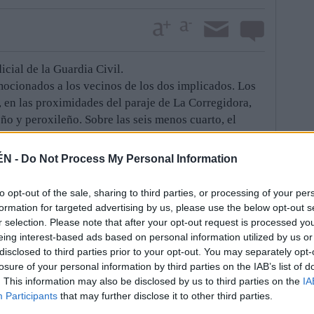
icial de la Guardia Civil.
mocionados a los vecinos de los dos implicados. Los
, en las proximidades del paraje de La Corregidora,
ño y peroxileño. Sobre las seis menos cuarto, el
 Barrero Orea, recibió un disparo que, a la postre, le
 recuperar. Murió en el Hospital San Juan de la Cruz
ÉN -
Do Not Process My Personal Information
dente, a tenor de los primeros indicios recogidos por
es saber cómo se accionó el arma exactamente.
to opt-out of the sale, sharing to third parties, or processing of your per
ecer, la víctima tiró del arma, una carabina del
formation for targeted advertising by us, please use the below opt-out s
 cañón. El movimiento fue suficiente para que su
r selection. Please note that after your opt-out request is processed y
có a este periódico, accionara, supuestamente, el
eing interest-based ads based on personal information utilized by us or
disclosed to third parties prior to your opt-out. You may separately opt-
stimonio coincide con las pruebas existentes, como el
losure of your personal information by third parties on the IAB’s list of
rácticamente, a bocajarro, a la altura del costado del
. This information may also be disclosed by us to third parties on the
IA
 Judicial del Cuerpo revisaron, ayer por la mañana, la
Participants
that may further disclose it to other third parties.
usca de más datos.