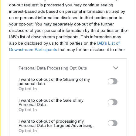
dirigen ambos partidos. “Piensan más en ellos que en el
opt-out request is processed you may continue seeing
municipio”, agrega, para precisar que el PSOE está
interest-based ads based on personal information utilized by
dividido y el portavoz de Urbanización Unidas puede irse
us or personal information disclosed to third parties prior to
a Podemos.
your opt-out. You may separately opt-out of the further
En otra línea, Morillo carga contra ambas opciones
disclosure of your personal information by third parties on the
IAB’s list of downstream participants. This information may
políticas por su falta de apoyo a decisiones “importantes”
also be disclosed by us to third parties on the
IAB’s List of
que el PP sacó adelante en el pleno del viernes. Entre ellas
Downstream Participants
that may further disclose it to other
cita el convenio para el desarrollo de unos terrenos que
third parties.
dará una conexión directa entre Entrecaminos y la
N-323. Además, les echa en cara que no votaron el
Personal Data Processing Opt Outs
desarrollo urbanístico que posibilitará un colegio y ciento
I want to opt-out of the Sharing of my
cincuenta viviendas y la puesta al día de las cuentas
personal data.
municipales.
Opted In
I want to opt-out of the Sale of my
Personal Data.
Opted In
I want to opt-out of processing my
Personal Data for Targeted Advertising.
Opted In