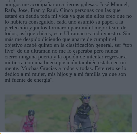
amigos me acompañaron a tierras galesas. José Manuel,
Rafa, Jose, Fran y Raúl. Cinco personas con las que
estaré en deuda toda mi vida ya que sin ellos creo que no
lo hubiera conseguido, cada uno asumió su papel a la
perfección y juntos formaron para mí el mejor team de
todos, así que chicos, este Ultraman es todo vuestro. Sin
más me despido diciendo que aparte de cumplir el
objetivo acabé quinto en la clasificación general, ser “top
five” de un ultraman no me lo esperaba pero nunca
cierro ninguna puerta y la opción de intentar regresar a
mi tierra con una buena posición también estaba en mi
mente. Muchas Gracias a todos y todas. Este reto se lo
dedico a mi mujer, mis hijos y a mi familia ya que son
mi fuente de energía".