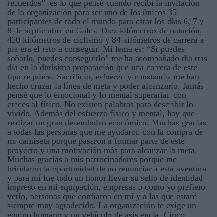
recuerdos”, es lo que pensé cuando recibí la invitación
de la organización para ser uno de los únicos 35
participantes de todo el mundo para estar los días 6, 7 y
8 de septiembre en Gales. Diez kilómetros de natación,
420 kilómetros de ciclismo y 84 kilómetros de carrera a
pie era el reto a conseguir. Mi lema es: “Si puedes
soñarlo, puedes conseguirlo” me ha acompañado día tras
día en la durísima preparación que una carrera de este
tipo requiere. Sacrificio, esfuerzo y constancia me han
hecho cruzar la línea de meta y poder alcanzarlo. Jamás
pensé que lo emocional y lo mental superarían con
creces al físico. No existen palabras para describir lo
vivido. Además del esfuerzo físico y mental, hay que
realizar un gran desembolso económico. Muchas gracias
a todas las personas que me ayudaron con la compra de
mi camiseta porque pasaron a formar parte de este
proyecto y una motivación más para alcanzar la meta.
Muchas gracias a mis patrocinadores porque me
brindaron la oportunidad de no renunciar a esta aventura
y para mí fue todo un honor llevar su sello de identidad
impreso en mi equipación, empresas o como yo prefiero
verlo, personas que confiaron en mí y a las que estaré
siempre muy agradecido. La organización te exige un
equipo humano y un vehículo de asistencia. Cinco