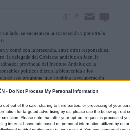
r un lado, se encuentran la excavación y por otra la
s.
en y contó con la presencia, entre otros responsables,
ro; la delegada del Gobierno andaluz en Jaén, la
ordinador provincial del Instituto Andaluz de la
ponsables políticos dieron la bienvenida a los
ncia de este programa, que combina la recuperación
rsión. El presupuesto del programa es 23.158 euros,
ÉN -
Do Not Process My Personal Information
 el resto por el IAJ. Los asistentes en la
ia escolar Simeón Oliver, donde además de pernoctar,
to opt-out of the sale, sharing to third parties, or processing of your per
na parte de las iniciativas de tipo lúdico.
formation for targeted advertising by us, please use the below opt-out s
e Arqueología durará hasta el 11 de agosto, aunque
r selection. Please note that after your opt-out request is processed y
esta ocasión, el número de participantes es de veinte.
eing interest-based ads based on personal information utilized by us or
 de diferentes puntos del territorio español. En
disclosed to third parties prior to your opt-out. You may separately opt-