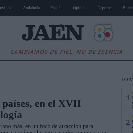
ovincia
Andalucía
España
Opinión
Deportes
Edici
CAMBIAMOS DE PIEL, NO DE ESENCIA
LO M
1
 países, en el XVII
logía
es
Andalucía
Internacional
Opinión
Cultura
Deportes
Jaén, Pu
2
erano más, en un foco de atracción para
 que se reúnen durante casi dos semanas con