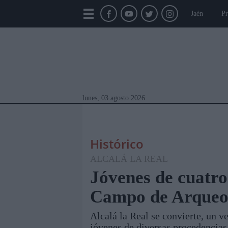
Jaén
Pr
lunes, 03 agosto 2026
Histórico
ALCALÁ LA REAL
Jóvenes de cuatro
Campo de Arqueo
Módulos Portada
Jaén
Provincia
Linar
Alcalá la Real se convierte, un v
jóvenes de diversas procedencias