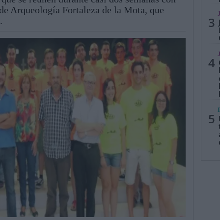
de Arqueología Fortaleza de la Mota, que
3
.
4
5