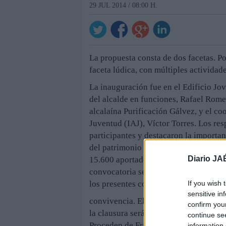
29 JUL 2014 / 08:00 H.
La propuesta consta de dos facetas. Po
faceta lúdica, con múltiples actividade
La inauguración fue en el Edificio Jov
del alcalde en funciones, Rafael Rome
alcalaína Purificación Gálvez, y el co
Juventud (IAJ), Víctor Torres. Los res
participantes y destacaron la importa
del patrimonio arqueológico y la dive
Diario JA
15.600 aportados por el Ayuntamiento y
convocatoria se alojan en la residenc
If you wish 
los presentes comerán y celebrarán bue
sensitive in
convivencia. El Campo Internacional d
confirm you
la clausura será la noche anterior. En 
continue se
Proceden de Francia, Italia y Turquía y
information 