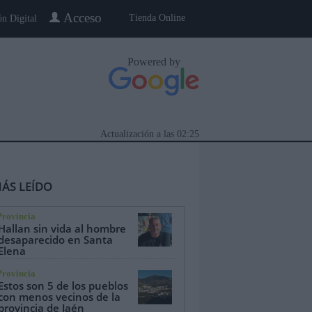
Acceso
Tienda Online
ón Digital
Powered by
Actualización a las
02:25
ÁS LEÍDO
Provincia
Hallan sin vida al hombre
desaparecido en Santa
Elena
eblo a Pueblo
Gente
Especiales
Provincia
Estos son 5 de los pueblos
con menos vecinos de la
provincia de Jaén