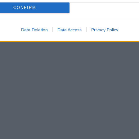
n, las labores se focalizarán en el Huerto de San
CONFIRM
s de interés, en la línea de los localizados en 2013.La
 del centro de interpretación previsto en el solar y
ama iniciativa Urbana II.
Data Deletion
Data Access
Privacy Policy