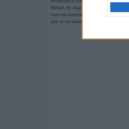
excavada el pasado año. En esta ocasió
Rafael. Se espera la aparición de resto
zona en cuestión se convertirá en parte
que se levantará con fondos del progr