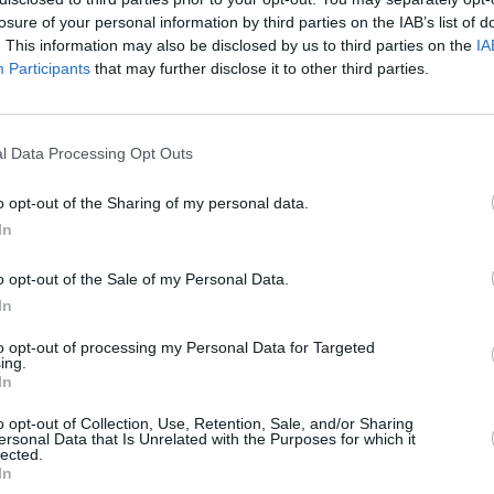
losure of your personal information by third parties on the IAB’s list of
lucía —Almería, Córdoba, Jaén y Sevilla—, Murcia,
. This information may also be disclosed by us to third parties on the
IA
Participants
that may further disclose it to other third parties.
esería de Ermita Nueva, una fábrica de cerveza
alá Oliva. Además se han programado viajes a
ncia en la que conocerán sus principales
l Data Processing Opt Outs
an talleres de temática variada. Entre otros, habrá de
 tiro con arco y elaboración de trajes, ya que el
o opt-out of the Sharing of my personal data.
ta. Igualmente, las personas inscritas tienen la
In
 los Festivales de Agosto y de acudir a la piscina
n con un cinefórum y con fiestas, como la de la
o opt-out of the Sale of my Personal Data.
a la excavación y las tardes al resto de las
In
to opt-out of processing my Personal Data for Targeted
ing.
 técnico municipal Antonio Castillo, mientras que el
In
arlos Calvo, se encargará de dirigir la parte
tiempo libre, una persona encargada de la traducción
o opt-out of Collection, Use, Retention, Sale, and/or Sharing
ersonal Data that Is Unrelated with the Purposes for which it
 arqueológicas se realizarán este año en el complejo
lected.
 los pies de La Mota, a continuación del área
In