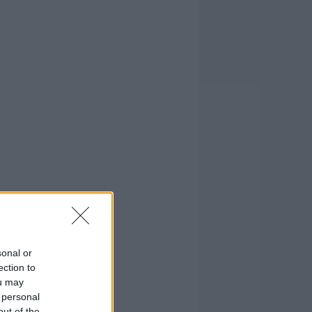
sonal or
ection to
ou may
 personal
out of the