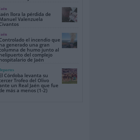
Jaén
Jaén llora la pérdida de
Manuel Valenzuela
Civantos
Jaén
Controlado el incendio que
ha generado una gran
columna de humo junto al
helipuerto del complejo
hospitalario de Jaén
Deportes
El Córdoba levanta su
tercer Trofeo del Olivo
ante un Real Jaén que fue
de más a menos (1-2)