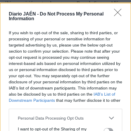
última revisión antes de regresar a Beas de Segura. Allí se
quedará unos días hasta que pueda entrenar con
Diario JAÉN -
Do Not Process My Personal
normalidad.
Information
“Estoy deseando encerrarme en la finca de Mancha Real
con mi espada y mi muleta”, afirma José Carlos Venegas.
If you wish to opt-out of the sale, sharing to third parties, or
El torero tuvo mucha suerte, ya que el pitón entró por una
processing of your personal or sensitive information for
zona muy comprometida, aunque esquivó el hígado y el
targeted advertising by us, please use the below opt-out
section to confirm your selection. Please note that after your
bazo y solo se llevó músculos hasta topar con el hueso.
opt-out request is processed you may continue seeing
Pudo ser mucho peor.
interest-based ads based on personal information utilized by
us or personal information disclosed to third parties prior to
your opt-out. You may separately opt-out of the further
disclosure of your personal information by third parties on the
IAB’s list of downstream participants. This information may
also be disclosed by us to third parties on the
IAB’s List of
Downstream Participants
that may further disclose it to other
third parties.
Personal Data Processing Opt Outs
I want to opt-out of the Sharing of my