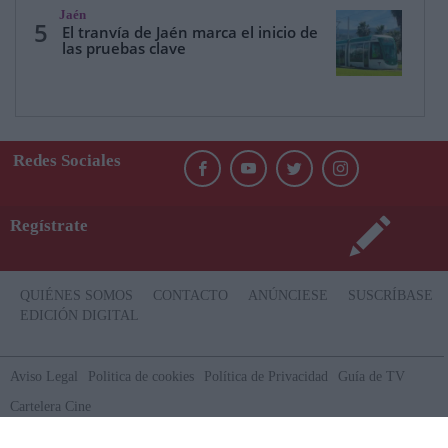
Jaén
5
El tranvía de Jaén marca el inicio de
las pruebas clave
Redes Sociales
Regístrate
QUIÉNES SOMOS
CONTACTO
ANÚNCIESE
SUSCRÍBASE
EDICIÓN DIGITAL
Aviso Legal
Politica de cookies
Política de Privacidad
Guía de TV
Cartelera Cine