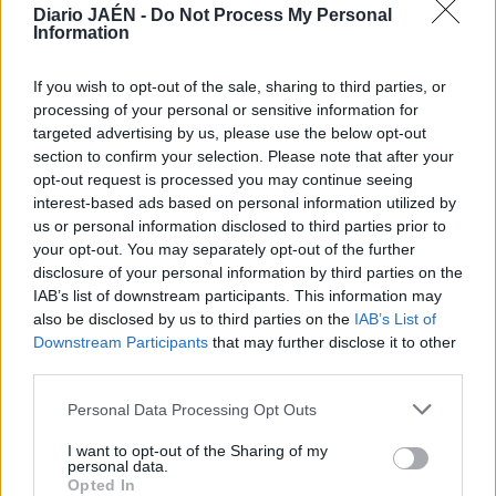
Diario JAÉN -
Do Not Process My Personal
En el segundo recuento de participación, facilitado a las
Information
seis de la tarde, la provincia de Jaén registró un índice del
36,08%, el mayor de Andalucía, que se sitúa en el 30,39%,
If you wish to opt-out of the sale, sharing to third parties, or
un 0,47% menos que en 2009. En España, la participación
processing of your personal or sensitive information for
a esa hora era del 34,08%, justo dos puntos menos que la
targeted advertising by us, please use the below opt-out
provincia jiennense.
section to confirm your selection. Please note that after your
opt-out request is processed you may continue seeing
interest-based ads based on personal information utilized by
us or personal information disclosed to third parties prior to
your opt-out. You may separately opt-out of the further
disclosure of your personal information by third parties on the
IAB’s list of downstream participants. This information may
also be disclosed by us to third parties on the
IAB’s List of
Downstream Participants
that may further disclose it to other
third parties.
Personal Data Processing Opt Outs
I want to opt-out of the Sharing of my
personal data.
Opted In