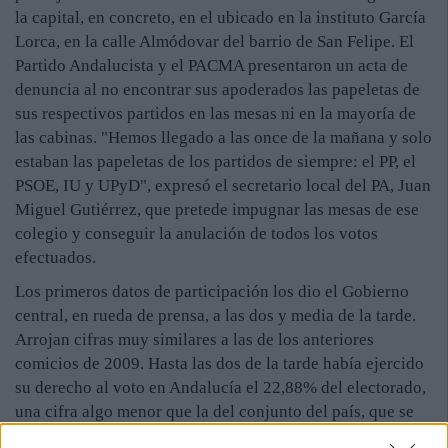
la capital, en concreto, en el ubicado en la instituto García
Lorca, en la calle Almódovar del barrio de San Felipe. El
Partido Andalucista y el PACMA presentaron un acta de
denuncia al no encontrar sus apoderados las papeletas de
sus respectivos partidos en las mesas ni en la mayoría de
las cabinas. "Hemos llegado a las once de la mañana y solo
estaban las papeletas de los partidos de siempre: el PP, el
PSOE, IU y UPyD", expresó el secretario local del PA, Juan
Miguel Gutiérrez, que pretede impugnar las mesas de ese
colegio y conseguir la anulación de todos los votos
efectuados.
Los primeros datos de participación los dio el Gobierno
central, en rueda de prensa, a las dos y media de la tarde.​
Arrojan cifras muy similares a las de los anteriores
comicios de 2009. Hasta las dos de la tarde había ejercido
su derecho al voto en Andalucía el 22,88% del electorado,
una cifra algo menor que la del conjunto del país, que se
sitúa en el 23,8%.