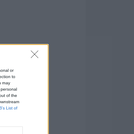
sonal or
ection to
ou may
 personal
out of the
 downstream
B’s List of