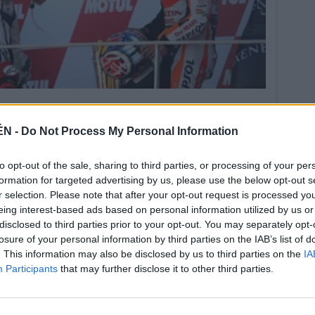
ÉN -
Do Not Process My Personal Information
to opt-out of the sale, sharing to third parties, or processing of your per
rabajador según dicen los que mejor le conocen, y un
formation for targeted advertising by us, please use the below opt-out s
arcar ritmo por vuelta y marcharse de sus rivales, su
r selection. Please note that after your opt-out request is processed y
esempatar con Marc Márquez (Repsol Honda) en la
eing interest-based ads based on personal information utilized by us or
y con el valenciano Jorge Martínez, 'Aspar', en número
disclosed to third parties prior to your opt-out. You may separately opt-
losure of your personal information by third parties on the IAB’s list of
erseguidor más cercano del posiblemente
. This information may also be disclosed by us to third parties on the
IA
o español, el mito Ángel Nieto.
Participants
that may further disclose it to other third parties.
a realzar la capacidad de superación que siempre ha
se reinar por primera vez en el Campeonato del
e y atrevido, el mallorquín, el quinto con más