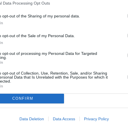
l Data Processing Opt Outs
otoGP en 2008 tras encadenar su segundo título en la
io dejó claro que iba a dar 'guerra' pese a que tendría
o opt-out of the Sharing of my personal data.
po de Valentino Rossi, poco dispuesto a dar
In
joven en el mundo del motor, animado por su padre
o opt-out of the Sale of my Personal Data.
15 años, en el año 2002. En el 2003 ya mostró sus
In
 en Río de Janeiro batiendo a rivales como Casey
 o Andrea Dovizioso. Honda se fijó en este chaval de
to opt-out of processing my Personal Data for Targeted
ing.
 aunque sólo estuvo un año en la marca japonesa,
In
onquistó sus dos primeros títulos y un total de 17
raciones 'marca de la casa' que hacían recordar a las
o opt-out of Collection, Use, Retention, Sale, and/or Sharing
ersonal Data that Is Unrelated with the Purposes for which it
sividad que fue calmando con el paso de los años.
lected.
In
CONFIRM
Data Deletion
Data Access
Privacy Policy