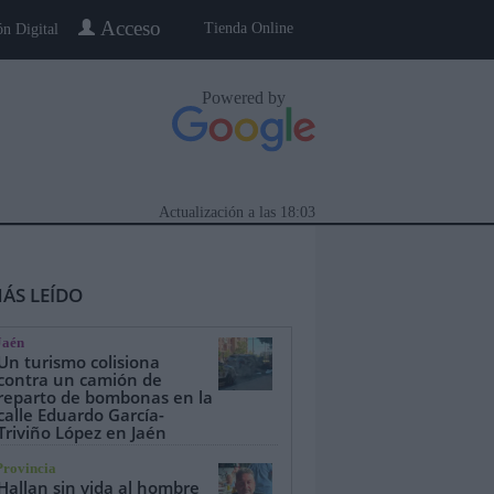
Acceso
Tienda Online
ón Digital
Powered by
Actualización a las
18:03
ÁS LEÍDO
Jaén
Un turismo colisiona
contra un camión de
reparto de bombonas en la
calle Eduardo García-
eblo a Pueblo
Gente
Especiales
Triviño López en Jaén
Provincia
Hallan sin vida al hombre