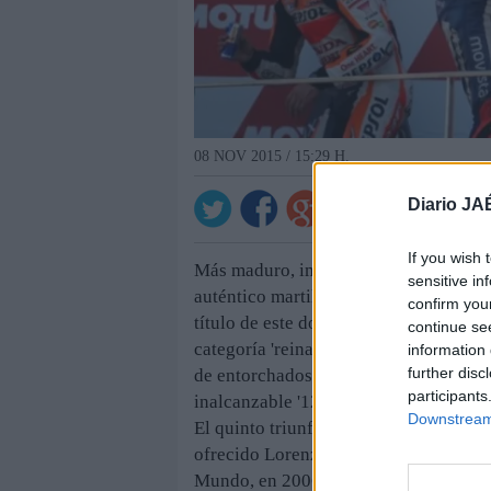
08 NOV 2015 / 15:29 H.
Diario JA
If you wish 
Más maduro, impecable e incansable t
sensitive in
auténtico martillo pilón a la hora de m
confirm you
título de este domingo le permitió d
continue se
categoría 'reina' y con el de Cervera 
information 
further disc
de entorchados, situándose como el p
participants
inalcanzable '12+1' campeón del mund
Downstream 
El quinto triunfo mundialista vuelve 
ofrecido Lorenzo desde que consiguie
Mundo, en 2006. Con un carácter fuert