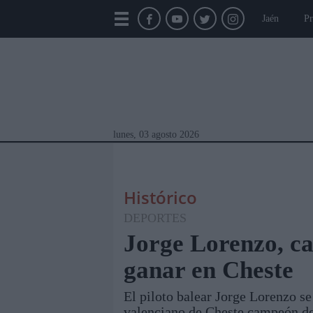
Jaén
Pr
lunes, 03 agosto 2026
Histórico
DEPORTES
Jorge Lorenzo, c
ganar en Cheste
Módulos Portada
Jaén
Provincia
Linar
El piloto balear Jorge Lorenzo s
valenciano de Cheste campeón del