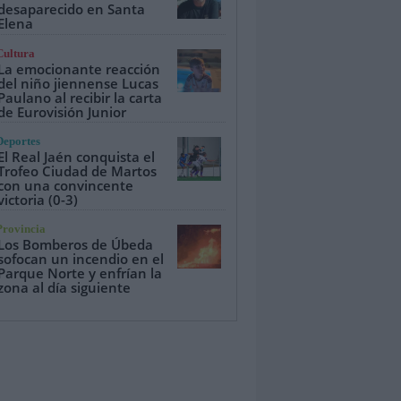
desaparecido en Santa
Elena
Cultura
La emocionante reacción
del niño jiennense Lucas
Paulano al recibir la carta
de Eurovisión Junior
Deportes
El Real Jaén conquista el
Trofeo Ciudad de Martos
con una convincente
victoria (0-3)
Provincia
Los Bomberos de Úbeda
sofocan un incendio en el
Parque Norte y enfrían la
zona al día siguiente