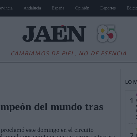
ovincia
Andalucía
España
Opinión
Deportes
Edici
CAMBIAMOS DE PIEL, NO DE ESENCIA
LO M
1
ampeón del mundo tras
es
Andalucía
Internacional
Opinión
Cultura
Deportes
Jaén, Pu
e proclamó este domingo en el circuito
2
 mundo por quinta vez en su carrera y tercera