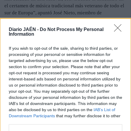
el certamen de música tradicional más veterano de todo el
sur de Europa”, apuntó José Nieto, miembro de
“Andaraje”.
Para su edición número 42, la organización ha preparado
Diario JAÉN -
Do Not Process My Personal
una amplia y completa programación, que comenzará
Information
mañana, a las 21:00 horas, en el Paseo Primero de Mayo,
con la compañía “Pepica y Los Bichejos”. Por su parte, el
If you wish to opt-out of the sale, sharing to third parties, or
processing of your personal or sensitive information for
sábado, a partir de las 12:00 horas, se realizará un
targeted advertising by us, please use the below opt-out
pasacalles, a cargo de “El tío de la pita”, mientras que, a
section to confirm your selection. Please note that after your
partir de las 21:30 horas, actuarán en la Plaza de Fátima el
opt-out request is processed you may continue seeing
cantante de estilo “Xavier de Bétera” y “Acetre”, el
interest-based ads based on personal information utilized by
peculiar grupo de la región bilingüe de la región de
us or personal information disclosed to third parties prior to
Extremadura, Olivenza.
your opt-out. You may separately opt-out of the further
disclosure of your personal information by third parties on the
IAB’s list of downstream participants. This information may
also be disclosed by us to third parties on the
IAB’s List of
Downstream Participants
that may further disclose it to other
third parties.