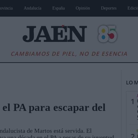
ovincia
Andalucía
España
Opinión
Deportes
Edici
CAMBIAMOS DE PIEL, NO DE ESENCIA
LO M
1
el PA para escapar del
es
Andalucía
Internacional
Opinión
Cultura
Deportes
Jaén, Pu
ndalucista de Martos está servida. El
2
va una década en el PA a pesar de su juventud