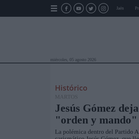
Jaén
Pr
miércoles, 05 agosto 2026
Histórico
MARTOS
Jesús Gómez deja 
"orden y mando"
Módulos Portada
Jaén
Provincia
Linar
La polémica dentro del Partido A
carismático Jesús Gómez, que lle