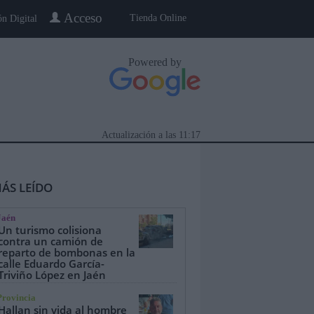
Acceso
Tienda Online
ón Digital
Powered by
Actualización a las
11:17
ÁS LEÍDO
Jaén
Un turismo colisiona
contra un camión de
reparto de bombonas en la
calle Eduardo García-
eblo a Pueblo
Gente
Especiales
Triviño López en Jaén
Provincia
Hallan sin vida al hombre