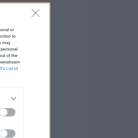
sonal or
ection to
ou may
 personal
out of the
 downstream
B’s List of