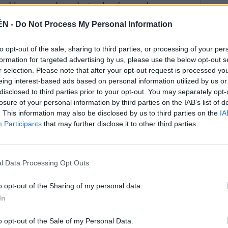
era blanca y verde va dentro de mí, pero ahora me
to, Jesús Gómez aseguró que deja “la puerta a
ÉN -
Do Not Process My Personal Information
jos del PA.
car a Diario JAÉN que está “dolido” con el PA en
to opt-out of the sale, sharing to third parties, or processing of your per
metió en campaña electoral”. “No hay bajada de
formation for targeted advertising by us, please use the below opt-out s
r selection. Please note that after your opt-out request is processed y
e las cosas que se dijo”, apuntó, para criticar, de
eing interest-based ads based on personal information utilized by us or
uando estuvo en política: “¿Dónde está la Custodia
disclosed to third parties prior to your opt-out. You may separately opt-
ción y que tanto gustó a la gente? Es una pena que,
losure of your personal information by third parties on the IAB’s list of
o se puede trabajar. La dictadura acabó hace tiempo.
. This information may also be disclosed by us to third parties on the
IA
ente con el resto de compañeros”. Asimismo,
Participants
that may further disclose it to other third parties.
elecciones, el partido “lo tendrá crudo”. “Había un
tenían ilusión, pero ahora hay un enorme
l Data Processing Opt Outs
e producen dimisiones de concejales y divisiones
o opt-out of the Sharing of my personal data.
sada legislatura, con uno de los ediles, Francisco Vico.
In
ba del PA y dejaba la militancia, y siguió de concejal
onces, replicó que “no se iba”, sino que “lo echaban”
o opt-out of the Sale of my Personal Data.