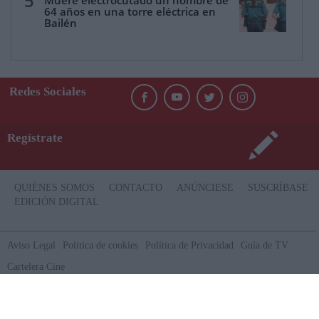
5
Muere electrocutado un hombre de
64 años en una torre eléctrica en
Bailén
Redes Sociales
Regístrate
QUIÉNES SOMOS
CONTACTO
ANÚNCIESE
SUSCRÍBASE
EDICIÓN DIGITAL
Aviso Legal
Politica de cookies
Política de Privacidad
Guía de TV
Cartelera Cine