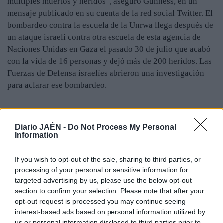
múltiples muertos y heridos”, aseguró Gunness, en un
mensaje publicado en su cuenta de la red social Twitter. El
bombardeo contra la escuela de la Unrwa llega después de
un ataque israelí contra otra escuela de esta agencia de
Naciones Unidas en Gaza el pasado 30 de julio que acabó
con la vida de 16 personas y dejó más de 200 heridos. Las
Fuerzas de Defensa israelíes abrieron una investigación
para aclarar ese bombardeo.
Diario JAÉN -
Do Not Process My Personal
Information
If you wish to opt-out of the sale, sharing to third parties, or
processing of your personal or sensitive information for
targeted advertising by us, please use the below opt-out
section to confirm your selection. Please note that after your
opt-out request is processed you may continue seeing
interest-based ads based on personal information utilized by
us or personal information disclosed to third parties prior to