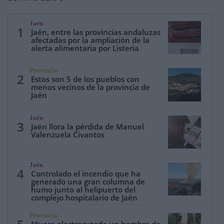
Jaén
1
Jaén, entre las provincias andaluzas
afectadas por la ampliación de la
alerta alimentaria por Listeria
Provincia
2
Estos son 5 de los pueblos con
menos vecinos de la provincia de
Jaén
Jaén
3
Jaén llora la pérdida de Manuel
Valenzuela Civantos
Jaén
4
Controlado el incendio que ha
generado una gran columna de
humo junto al helipuerto del
complejo hospitalario de Jaén
Provincia